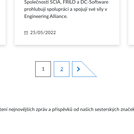
Společnosti SCIA, FRILO a DC-Software
prohlubují spolupráci a spojují své síly v
Engineering Alliance.
25/05/2022
Pagination
1
2
Aktuální stránka
Stránka
tení nejnovějších zpráv a příspěvků od našich sesterských znače