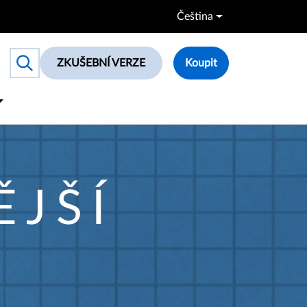
Čeština
ZKUŠEBNÍ VERZE
Koupit
Toggle search box
ĚJŠÍ