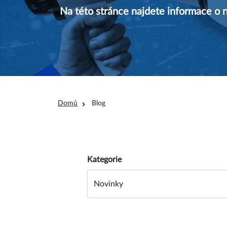
Na této stránce najdete informace o na
Drobečková navigace
Domů
Blog
Overview filter
Kategorie