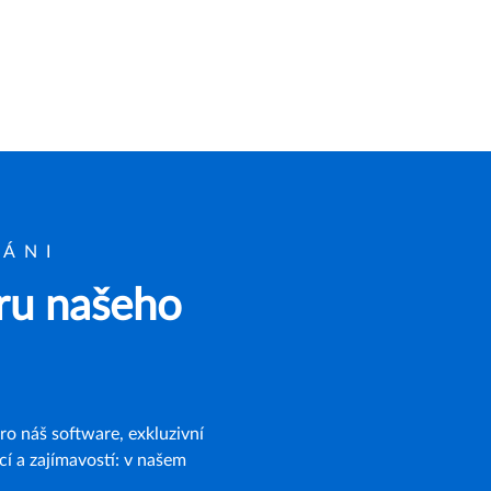
VÁNI
ěru našeho
pro náš software, exkluzivní
í a zajímavostí: v našem