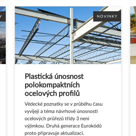
Y
NOVINKY
Plastická únosnost
polokompaktních
ocelových profilů
Vědecké poznatky se v průběhu času
vyvíjejí a téma návrhové únosnosti
ocelových průřezů třídy 3 není
výjimkou. Druhá generace Eurokódů
proto připravuje aktualizaci.