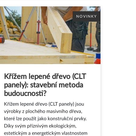
NOVINKY
Křížem lepené dřevo (CLT
panely): stavební metoda
budoucnosti?
Křížem lepené dřevo (CLT panely) jsou
výrobky z plochého masivního dřeva,
které lze použít jako konstrukční prvky.
Díky svým příznivým ekologickým,
estetickým a energetickým vlastnostem