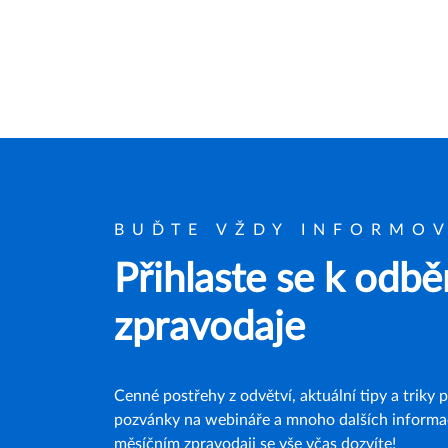
BUĎTE VŽDY INFORMO
Přihlaste se k odb
zpravodaje
Cenné postřehy z odvětví, aktuální tipy a triky 
pozvánky na webináře a mnoho dalších informac
měsíčním zpravodaji se vše včas dozvíte!