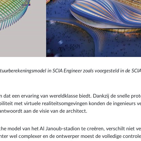
ctuurberekeningsmodel in SCIA Engineer zoals voorgesteld in de SCI
n dat een ervaring van wereldklasse biedt. Dankzij de snelle pr
iteit met virtuele realiteitsomgevingen konden de ingenieurs ve
ntwoordt aan de visie van de architect.
e model van het Al Janoub-stadion te creëren, verschilt niet v
echter wel complexer en de ontwerper moest de volledige contr