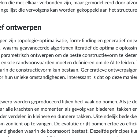
elen die met elkaar verbonden zijn, maar gemodelleerd door afzond
ge lijst die vervolgens kan worden gekoppeld aan het structure
ief ontwerpen
zijn topologie-optimalisatie, form-finding en generatief ontwer
g, waarna geavanceerde algoritmen iteratief de optimale oplossi
 parametrisch ontwerpen om de beste constructievorm te kiezen. 
l enkele randvoorwaarden moeten definiëren om de AI te leiden.
rin de constructievorm kan bestaan. Generatieve ontwerpalgori
 hun unieke omstandigheden. Interessant is dat op deze manier 
twerp worden geproduceerd lijken heel vaak op bomen. Als je d
waar alle krachten en momenten als gevolg van bladeren, takken e
verder verdelen in kleinere en dunnere takken. Uiteindelijk bede
 zonlicht op te vangen. De evolutie drijft bomen ertoe zo efficië
andigheden waarin de boomsoort bestaat. Dezelfde principes ku