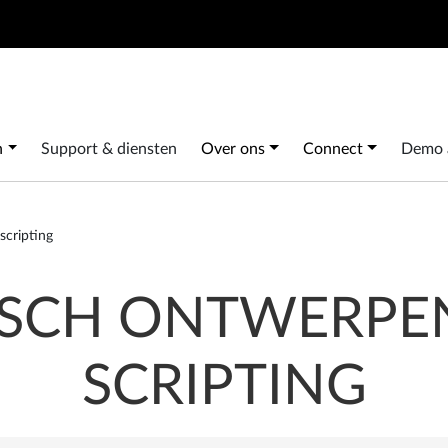
Search
 navigation
n
Support & diensten
Over ons
Connect
Demo 
scripting
SCH ONTWERPEN
SCRIPTING