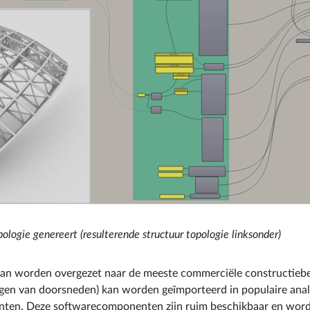
ologie genereert (resulterende structuur topologie linksonder)
at kan worden overgezet naar de meeste commerciële constructieb
ngen van doorsneden) kan worden geïmporteerd in populaire ana
en. Deze softwarecomponenten zijn ruim beschikbaar en worden 