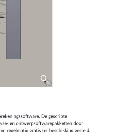
erekeningssoftware. De gescripte
lyse- en ontwerpsoftwarepakketten door
regelmatig gratis ter beschikking gesteld.