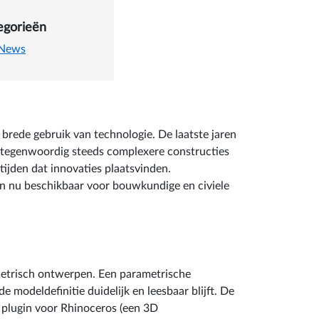
en en Visual scripting
egorieën
News
rede gebruik van technologie. De laatste jaren
n tegenwoordig steeds complexere constructies
ijden dat innovaties plaatsvinden.
ijn nu beschikbaar voor bouwkundige en civiele
metrisch ontwerpen. Een parametrische
modeldefinitie duidelijk en leesbaar blijft. De
n plugin voor Rhinoceros (een 3D