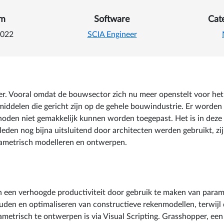
 van Parametrisch ontwerp
um
Software
Cat
2022
SCIA Engineer
. Vooral omdat de bouwsector zich nu meer openstelt voor het b
middelen die gericht zijn op de gehele bouwindustrie. Er worde
en niet gemakkelijk kunnen worden toegepast. Het is in deze t
leden nog bijna uitsluitend door architecten werden gebruikt, z
rametrisch modelleren en ontwerpen.
an een verhoogde productiviteit door gebruik te maken van para
n en optimaliseren van constructieve rekenmodellen, terwijl de 
ametrisch te ontwerpen is via Visual Scripting. Grasshopper, ee