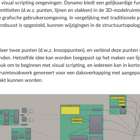
visual scripting omgevingen. Dynamo biedt een gelijkaardige func
titeiten (d.w.z. punten, lijnen en vlakken) in de 3D-modelruimte 
de grafische gebruikersomgeving. In vergelijking met traditionele 
 robuust is opgesteld, kunnen wijzigingen in de structuurtopolog
eer twee punten (d.w.z. knooppunten), en verbind deze punten me
binden. Hetzelfde idee kan worden toegepast op het maken van lijs
euk om te beginnen met visual scripting, en iedereen kan in korte
D ruimtevakwerk genereert voor een dakoverkapping met aangepas
maakt kunnen worden.