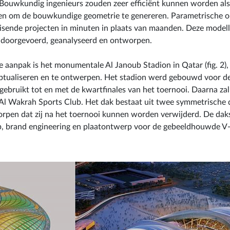
 Bouwkundig ingenieurs zouden zeer efficiënt kunnen worden als 
n om de bouwkundige geometrie te genereren. Parametrische on
sende projecten in minuten in plaats van maanden. Deze model
n doorgevoerd, geanalyseerd en ontworpen.
e aanpak is het monumentale Al Janoub Stadion in Qatar (fig. 
tualiseren en te ontwerpen. Het stadion werd gebouwd voor de
gebruikt tot en met de kwartfinales van het toernooi. Daarna 
l Wakrah Sports Club. Het dak bestaat uit twee symmetrische del
orpen dat zij na het toernooi kunnen worden verwijderd. De daks
p, brand engineering en plaatontwerp voor de gebeeldhouwde V