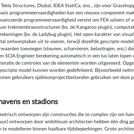
Tekla Structures, Dlubal, IDEA StatiCa, enz., zijn voor Grasshopp
 basis programmeervaardigheden kan een nieuwe component maken
eavanceerde programmeervaardigheid vereist om FEA solvers of 
van trekmembraanstructuren (bv. de Kangaroo plugin), computat
keningen (bv. de Ladybug plugin). Het open karakter van visual s
ntal ontwerptaken uit te voeren, terwijl dezelfde gescripte mode
aarden toevoegen (steunen, scharnieren, belastingen, enz.) die 
n SCIA Engineer berekening automatisch in een lus laten lopen o
 iteratie de controles van de elementen worden uitgevoerd. Op
gescripte model kunnen worden gedefinieerd. Bijvoorbeeld netinst
kunnen gebruikers sjabloonprojectbestanden gebruiken om deze p
.
havens en stadions
metrisch ontwerpen zijn constructies die te complex zijn om han
uur) ontworpen door ambitieuze architecten hebben één ding g
 te modelleren binnen haalbare tijdsbeperkingen. Grote archite