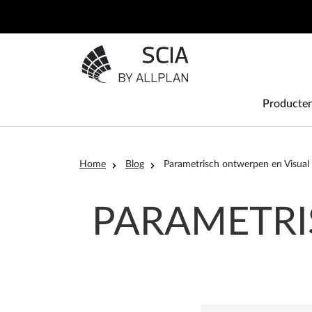
Overslaan en naar de inhoud gaan
Ga naar homepagina
Main
Producte
Kruimelpad
Home
Blog
Parametrisch ontwerpen en Visual 
PARAMETRI