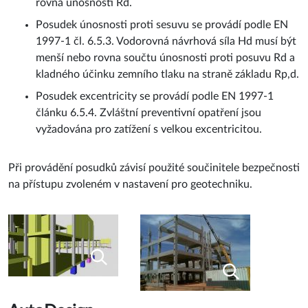
rovna únosnosti Rd.
Posudek únosnosti proti sesuvu se provádí podle EN
1997-1 čl. 6.5.3. Vodorovná návrhová síla Hd musí být
menší nebo rovna součtu únosnosti proti posuvu Rd a
kladného účinku zemního tlaku na straně základu Rp,d.
Posudek excentricity se provádí podle EN 1997-1
článku 6.5.4. Zvláštní preventivní opatření jsou
vyžadována pro zatížení s velkou excentricitou.
Při provádění posudků závisí použité součinitele bezpečnosti
na přístupu zvoleném v nastavení pro geotechniku.