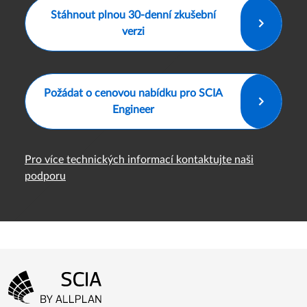
Stáhnout plnou 30-denní zkušební
verzi
Požádat o cenovou nabídku pro SCIA
Engineer
Pro více technických informací kontaktujte naši
podporu
Menu patičky