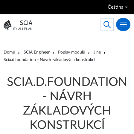
Přejít k hlavnímu obsahu
Čeština
Search
Toggle searc
Přejít na domovskou stránku
Drobečková navigace
Domů
SCIA Engineer
Popisy modulů
Jine
Scia.d.foundation - Návrh základových konstrukcí
SCIA.D.FOUNDATION
- NÁVRH
ZÁKLADOVÝCH
KONSTRUKCÍ