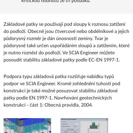
kritickou hodnotu ze tří posudků.
Základové patky se používají pod sloupy k roznosu zatížení
do podloží. Obecně jsou čtvercové nebo obdélníkové a jejich
půdorysný rozměr je dán únosností zeminy. Tvar je
půdorysně také určen uspořádáním sloupů a zatížením, které
je nutno roznést do podloží. Ve SCIA Engineer můžete
posoudit stabilitu základové patky podle EC-EN 1997-1.
Podpora typu základová patka rozšiřuje nabídku typů
podpor ve SCIA Engineer. Kromě zohlednění tuhosti pod
konstrukcí je také možné posuzovat stabilitu základové
patky podle EN 1997-1. Navrhování geotechnických
konstrukcí - část 1: Obecná pravidla, 2004.