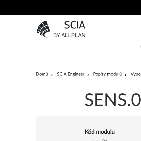
Přejít k hlavnímu obsahu
Přejít na domovskou stránku
Drobečková navigace
Domů
SCIA Engineer
Popisy modulů
Vypo
SENS.0
Kód modulu