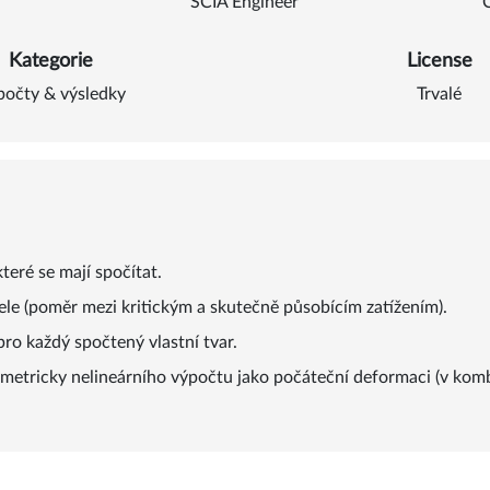
SCIA Engineer
Kategorie
License
očty & výsledky
Trvalé
teré se mají spočítat.
ele (poměr mezi kritickým a skutečně působícím zatížením).
ro každý spočtený vlastní tvar.
geometricky nelineárního výpočtu jako počáteční deformaci (v k