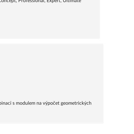
Concept
,
Professional
,
Expert
,
Ultimate
ombinaci s modulem na výpočet geometrických