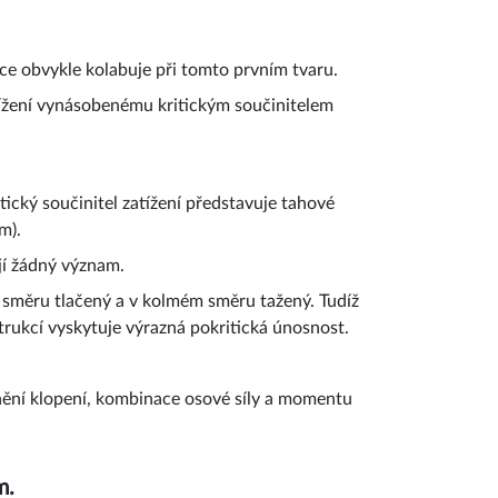
ukce obvykle kolabuje při tomto prvním tvaru.
tížení vynásobenému kritickým součinitelem
ický součinitel zatížení představuje tahové
m).
jí žádný význam.
 směru tlačený a v kolmém směru tažený. Tudíž
trukcí vyskytuje výrazná pokritická únosnost.
ednění klopení, kombinace osové síly a momentu
m.