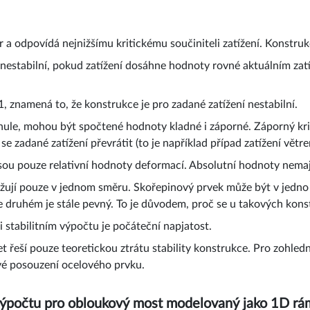
var a odpovídá nejnižšímu kritickému součiniteli zatížení. Konstr
nestabilní, pokud zatížení dosáhne hodnoty rovné aktuálním za
ž 1, znamená to, že konstrukce je pro zadané zatížení nestabilní.
 nule, mohou být spočtené hodnoty kladné i záporné. Záporný krit
 se zadané zatížení převrátit (to je například případ zatížení větre
 jsou pouze relativní hodnoty deformací. Absolutní hodnoty nema
ažují pouze v jednom směru. Skořepinový prvek může být v jedno
e druhém je stále pevný. To je důvodem, proč se u takových kons
stabilitním výpočtu je počáteční napjatost.
čet řeší pouze teoretickou ztrátu stability konstrukce. Pro zohl
vé posouzení ocelového prvku.
ho výpočtu pro obloukový most modelovaný jako 1D rá