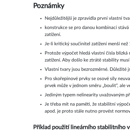
Poznámky
Nejdůležitější je zpravidla první vlastní t
konstrukce se pro danou kombinaci stává 
zatížení.
Je-li kritický součinitel zatížení menší ne
Protože výpočet hledá vlastní čísla blízká
zatížení. Aby došlo ke ztrátě stability musí
Vlastní tvary jsou bezrozměrné. Důležité
Pro skořepinové prvky se osové síly neuv
prvek může v jednom směru „boulit“, ale v
Jediným typem nelinearity uvažovaným při 
Je třeba mít na paměti, že stabilitní výpo
apod. je proto stále nutno provést normo
Příklad použití lineárního stabilitní