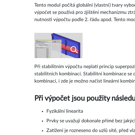
Tento modul počítá globální (vlastní) tvary vyb
výpočet se používá pro zjištění mechanizmu ztr
nutnosti výpočtu podle 2. řádu apod. Tento mod
Při stabilitním výpočtu neplatí princip superp
stabilitních kombinací. Stabilitní kombinace se 
kombinací, i zde je možno načíst lineární kombin
Při výpočet jsou použity následu
Fyzikální linearita
Prvky se uvažují dokonale přímé bez jakýc
Zatížení je rozneseno do uzlů sítě, před 