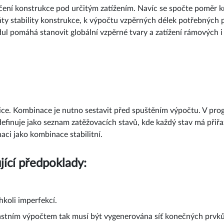
očení konstrukce pod určitým zatížením. Navíc se spočte poměr kri
áty stability konstrukce, k výpočtu vzpěrných délek potřebných 
ul pomáhá stanovit globální vzpěrné tvary a zatížení rámových i
ozice. Kombinace je nutno sestavit před spuštěním výpočtu. V p
definuje jako seznam zatěžovacích stavů, kde každý stav má přiřaz
aci jako kombinace stabilitní.
jící předpoklady:
hkoli imperfekcí.
vlastním výpočtem tak musí být vygenerována síť konečných prvků