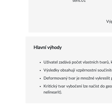
sens.01
Výp
Hlavní výhody
Uživatel zadává počet vlastních tvarů, k
Výsledky obsahují vzpěrnostní součinit
Deformovaný tvar je množné vykreslit p
Kritický tvar vybočení lze načíst do 
nelinearit).