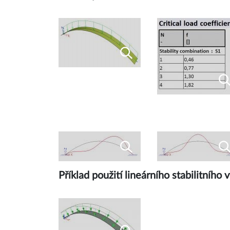
Příklad použití lineárního stabilitní