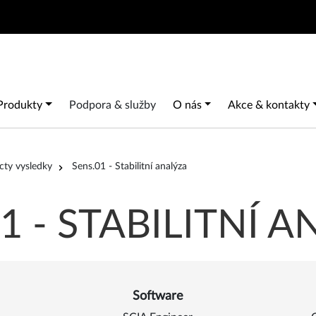
Search
Main navigation
Produkty
Podpora & služby
O nás
Akce & kontakty
cty vysledky
Sens.01 - Stabilitní analýza
1 - STABILITNÍ 
Software