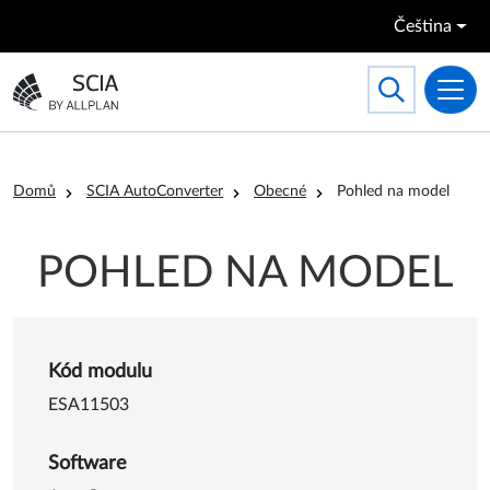
Přejít k hlavnímu obsahu
Čeština
Search
Toggle searc
Přejít na domovskou stránku
Drobečková navigace
Domů
SCIA AutoConverter
Obecné
Pohled na model
POHLED NA MODEL
Detail o Pohled na model
Kód modulu
ESA11503
Software