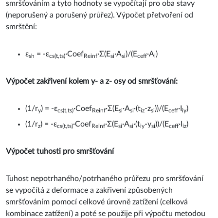
smršťováním a tyto hodnoty se vypočítají pro oba stavy
(neporušený a porušený průřez). Výpočet přetvoření od
smrštění:
ε
= -ε
·Coef
·Σ(E
·A
)/(E
·A
)
sh
cs(t,ts)
Reinf
si
si
ceff
i
Výpočet zakřivení kolem y- a z- osy od smršťování:
(1/r
) = -ε
·Coef
·Σ(E
·A
·(t
-z
))/(E
·I
)
y
cs(t,ts)
Reinf
si
si
iz
si
ceff
iy
(1/r
) = -ε
·Coef
·Σ(E
·A
·(t
-y
))/(E
·I
)
z
cs(t,ts)
Reinf
si
si
iy
si
ceff
iz
Výpočet tuhosti pro smršťování
Tuhost nepotrhaného/potrhaného průřezu pro smršťování
se vypočítá z deformace a zakřivení způsobených
smršťováním pomocí celkové úrovně zatížení (celková
kombinace zatížení) a poté se použije při výpočtu metodou