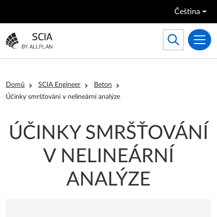
Přejít k hlavnímu obsahu
Čeština
Search
Toggle searc
Přejít na domovskou stránku
Drobečková navigace
Domů
SCIA Engineer
Beton
Účinky smršťování v nelineární analýze
ÚČINKY SMRŠŤOVÁNÍ
V NELINEÁRNÍ
ANALÝZE