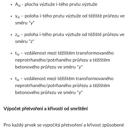
A
- plocha výztuže i-tého prutu výztuže
si
y
– poloha i-tého prutu výztuže od těžiště průřezu ve
si
směru "y"
z
– poloha i-tého prutu výztuže od těžiště průřezu ve
si
směru "z"
t
– vzdálenost mezi těžištěm transformovaného
iy
neprotrhaného/potrhaného průřezu a těžištěm
betonového průřezu ve směru "y"
t
– vzdálenost mezi těžištěm transformovaného
iz
neprotrhaného/potrhaného průřezu a těžištěm
betonového průřezu ve směru "y"
Výpočet přetvoření a křivosti od smrštění
Pro každý prvek se vypočítá přetvoření a křivost způsobené