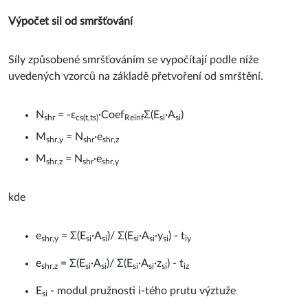
Výpočet sil od smršťování
Síly způsobené smršťováním se vypočítají podle níže
uvedených vzorců na základě přetvoření od smrštění.
N
= -ε
·Coef
Σ(E
·A
)
shr
cs(t,ts)
Reinf
si
si
M
= N
·e
shr,y
shr
shr,z
M
= N
·e
shr,z
shr
shr,y
kde
e
= Σ(E
·A
)/ Σ(E
·A
·y
) - t
shr,y
si
si
si
si
si
iy
e
= Σ(E
·A
)/ Σ(E
·A
·z
) - t
shr,z
si
si
si
si
si
iz
E
- modul pružnosti i-tého prutu výztuže
si