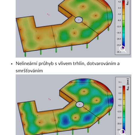
Nelineární průhyb s vlivem trhlin, dotvarováním a
smršťováním