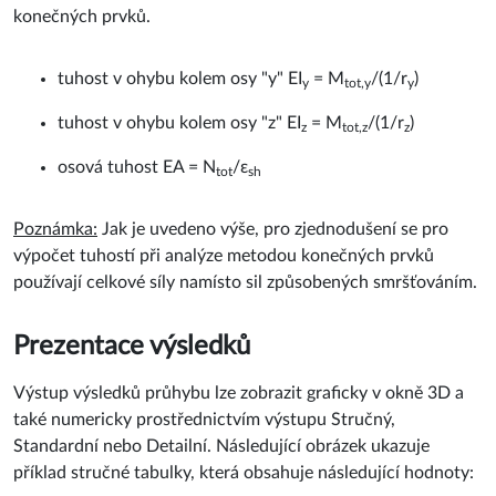
konečných prvků.
tuhost v ohybu kolem osy "y" EI
= M
/(1/r
)
y
tot,y
y
tuhost v ohybu kolem osy "z" EI
= M
/(1/r
)
z
tot,z
z
osová tuhost EA = N
/ε
tot
sh
Poznámka:
Jak je uvedeno výše, pro zjednodušení se pro
výpočet tuhostí při analýze metodou konečných prvků
používají celkové síly namísto sil způsobených smršťováním.
Prezentace výsledků
Výstup výsledků průhybu lze zobrazit graficky v okně 3D a
také numericky prostřednictvím výstupu Stručný,
Standardní nebo Detailní. Následující obrázek ukazuje
příklad stručné tabulky, která obsahuje následující hodnoty: