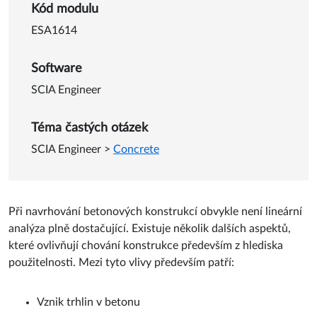
Detail o Účinky smršťování v
Kód modulu
ESA1614
Software
SCIA Engineer
Téma častých otázek
SCIA Engineer
>
Concrete
Při navrhování betonových konstrukcí obvykle není lineární
analýza plně dostačující. Existuje několik dalších aspektů,
které ovlivňují chování konstrukce především z hlediska
použitelnosti. Mezi tyto vlivy především patří:
Vznik trhlin v betonu