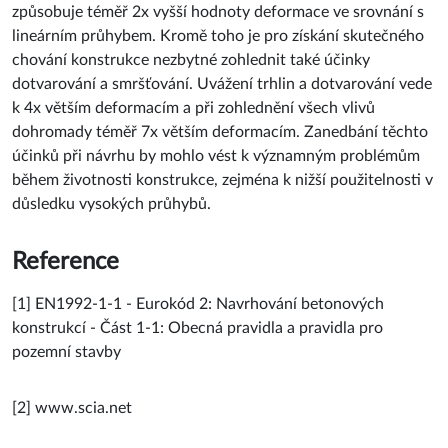
způsobuje téměř 2x vyšší hodnoty deformace ve srovnání s
lineárním průhybem. Kromě toho je pro získání skutečného
chování konstrukce nezbytné zohlednit také účinky
dotvarování a smršťování. Uvážení trhlin a dotvarování vede
k 4x větším deformacím a při zohlednění všech vlivů
dohromady téměř 7x větším deformacím. Zanedbání těchto
účinků při návrhu by mohlo vést k významným problémům
během životnosti konstrukce, zejména k nižší použitelnosti v
důsledku vysokých průhybů.
Reference
[1] EN1992-1-1 - Eurokód 2: Navrhování betonových
konstrukcí - Část 1-1: Obecná pravidla a pravidla pro
pozemní stavby
[2] www.scia.net