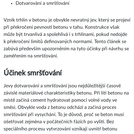
Dotvarování a smršťování
Vznik trhlin v betonu je obvykle nevratný jev, který se projeví
při překročení pevnosti betonu v tahu. Konstrukce však
může být trvanlivá a spolehlivá i s trhlinami, pokud nedojde
k překročení limitů definovaných normami. Tento článek se
zabývá především upozorněním na tyto účinky při návrhu se
zaměřením na smršťování.
Účinek smršťování
Jevy dotvarování a smršťování jsou nejdůležitější časově
závislé materiálové charakteristiky betonu. Při lití betonu na
místě začíná cement hydratovat pomocí volné vody ve
směsi. Obvykle voda z betonu odchází a začíná proces
smršťování při vysychání. To je důvod, proč se beton musí
ošetřovat zejména v počátečních fázích po vylití. Bez
speciálního procesu vytvrzování vznikají uvnitř betonu