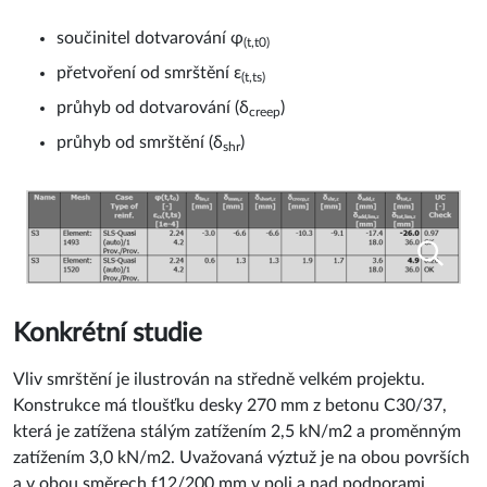
součinitel dotvarování φ
(t,t0)
přetvoření od smrštění ε
(t,ts)
průhyb od dotvarování (δ
)
creep
průhyb od smrštění (δ
)
shr
Konkrétní studie
Vliv smrštění je ilustrován na středně velkém projektu.
Konstrukce má tloušťku desky 270 mm z betonu C30/37,
která je zatížena stálým zatížením 2,5 kN/m2 a proměnným
zatížením 3,0 kN/m2. Uvažovaná výztuž je na obou površích
a v obou směrech f12/200 mm v poli a nad podporami