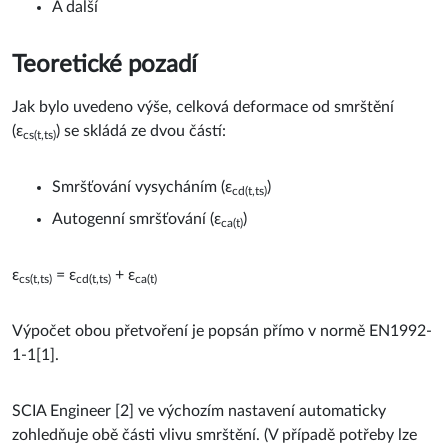
A další
Teoretické pozadí
Jak bylo uvedeno výše, celková deformace od smrštění
(ε
) se skládá ze dvou částí:
cs(t,ts)
Smršťování vysycháním (ε
)
cd(t,ts)
Autogenní smršťování (ε
)
ca(t)
ε
= ε
+ ε
cs(t,ts)
cd(t,ts)
ca(t)
Výpočet obou přetvoření je popsán přímo v normě EN1992-
1-1[1].
SCIA Engineer [2] ve výchozím nastavení automaticky
zohledňuje obě části vlivu smrštění. (V případě potřeby lze