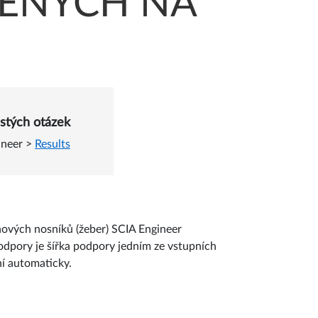
ŽENÝCH NA
kové síly a ohybového mo
stých otázek
ineer
>
Results
ových nosníků (žeber) SCIA Engineer
odpory je šířka podpory jedním ze vstupních
ní automaticky.