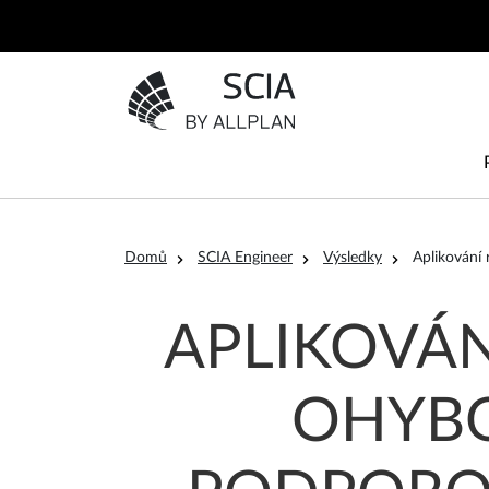
Přejít k hlavnímu obsahu
Přejít na domovskou stránku
Drobečková navigace
Domů
SCIA Engineer
Výsledky
Aplikování
APLIKOVÁN
OHYB