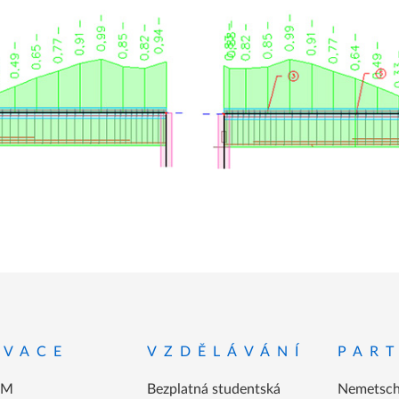
atičky
OVACE
VZDĚLÁVÁNÍ
PART
IM
Bezplatná studentská
Nemetsch