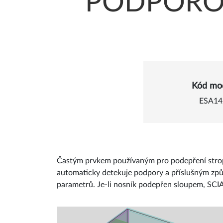
PODPOROU
Detail
Kód mo
ESA14
Častým prvkem používaným pro podepření stropů
automaticky detekuje podpory a příslušným způs
parametrů. Je-li nosník podepřen sloupem, SCIA