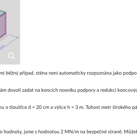
lmi běžný případ, stěna není automaticky rozpoznána jako podpor
ám dovolí zadat na koncích nosníku podpory a redukci koncových 
 o tloušťce d = 20 cm a výšce h = 3 m. Tuhost metr širokého pás
to hodnoty, jsme s hodnotou 2 MN/m na bezpečné straně. Můžete