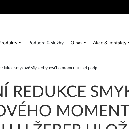
Search
Main navigation
Produkty
Podpora & služby
O nás
Akce & kontakty
rou u žeber ulo
 redukce smykové síly a ohybového momentu nad podp
...
Í REDUKCE SMYK
OVÉHO MOMENT