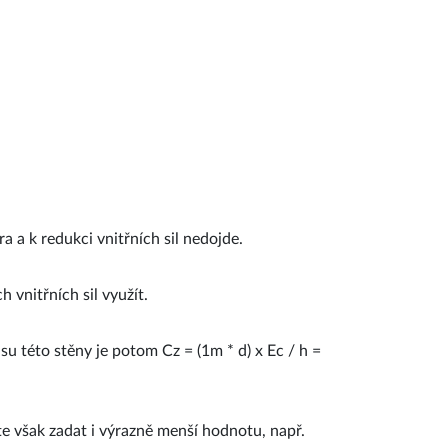
a a k redukci vnitřních sil nedojde.
vnitřních sil využít.
u této stěny je potom Cz = (1m * d) x Ec / h =
 však zadat i výrazně menší hodnotu, např.