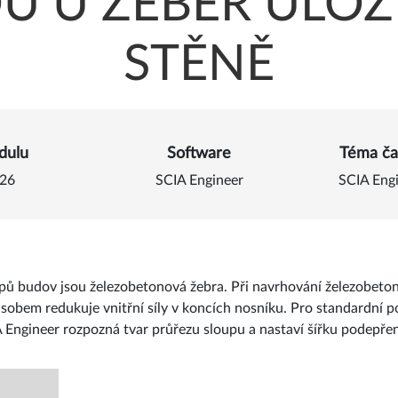
 U ŽEBER ULO
STĚNĚ
 o Aplikování redukce smy
dulu
Software
Téma ča
26
SCIA Engineer
SCIA Eng
 budov jsou železobetonová žebra. Při navrhování železobeton
obem redukuje vnitřní síly v koncích nosníku. Pro standardní p
 Engineer rozpozná tvar průřezu sloupu a nastaví šířku podepře