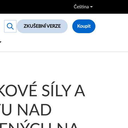
Čeština
ZKUŠEBNÍ VERZE
Koupit
Toggle search box
žených na stěně
OVÉ SÍLY A
U NAD