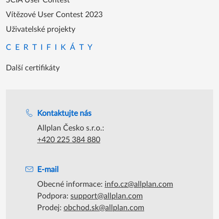
SCIA User Contest
Vítězové User Contest 2023
Uživatelské projekty
CERTIFIKÁTY
Další certifikáty
Podpora během úředních hodin
Kontaktujte nás
Allplan Česko s.r.o.:
+420 225 384 880
E-mail
Obecné informace:
info.cz@allplan.com
Podpora:
support@allplan.com
Prodej:
obchod.sk@allplan.com