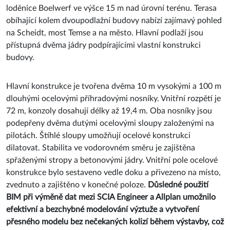
loděnice Boelwerf ve výšce 15 m nad úrovní terénu. Terasa
obíhající kolem dvoupodlažní budovy nabízí zajímavý pohled
na Scheidt, most Temse a na město. Hlavní podlaží jsou
přístupná dvěma jádry podpírajícími vlastní konstrukci
budovy.
Hlavní konstrukce je tvořena dvěma 10 m vysokými a 100 m
dlouhými ocelovými příhradovými nosníky. Vnitřní rozpětí je
72 m, konzoly dosahují délky až 19,4 m. Oba nosníky jsou
podepřeny dvěma dutými ocelovými sloupy založenými na
pilotách. Štíhlé sloupy umožňují ocelové konstrukci
dilatovat. Stabilita ve vodorovném směru je zajištěna
spřaženými stropy a betonovými jádry. Vnitřní pole ocelové
konstrukce bylo sestaveno vedle doku a přivezeno na místo,
zvednuto a zajištěno v konečné poloze.
Důsledné použití
BIM při výměně dat mezi SCIA Engineer a Allplan umožnilo
efektivní a bezchybné modelování výztuže a vytvoření
přesného modelu bez nečekaných kolizí během výstavby, což