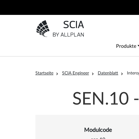
Direkt zum Inhalt
Zur Startseite gehen
Main
Produkte
Pfadnavigation
Startseite
SCIA Engineer
Datenblatt
Intero
SEN.10
Modulcode