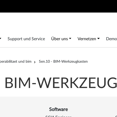
Search
 navigation
Support und Service
Über uns
Vernetzen
Demo 
perabilitaet und bim
Sen.10 - BIM-Werkzeugkasten
 - BIM-WERKZEU
Software