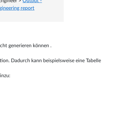
Engineer
>
Output -
gineering report
icht generieren können .
tion. Dadurch kann beispielsweise eine Tabelle
inzu: