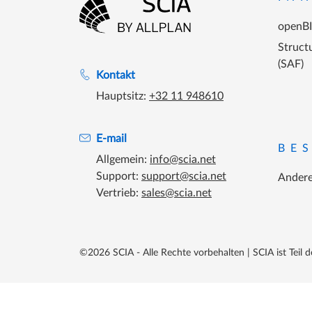
openB
Zur Startseite gehen
Structu
(SAF)
Unterstützung während der Bürozeiten
Kontakt
Hauptsitz:
+32 11 948610
E-mail
BE
Allgemein:
info@scia.net
Support:
support@scia.net
Andere
Vertrieb:
sales@scia.net
©2026 SCIA - Alle Rechte vorbehalten
|
SCIA ist Teil 