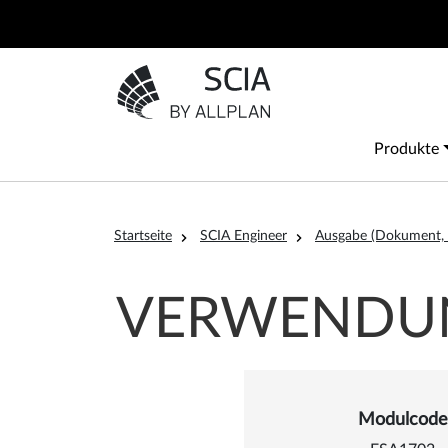
Direkt zum Inhalt
Zur Startseite gehen
Main
Produkte
Pfadnavigation
Startseite
SCIA Engineer
Ausgabe (Dokument, Be
​​​​​​​VERW
Details zu 
Modulcode