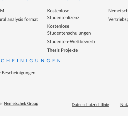
IM
Kostenlose
Nemetsch
Studentenlizenz
ral analysis format
Vertriebs
Kostenlose
Studentenschulungen
Studenten-Wettbewerb
Thesis Projekte
SCHEINIGUNGEN
 Bescheinigungen
Footer menu extra
der
Nemetschek Group
Datenschutzrichtlinie
Nut