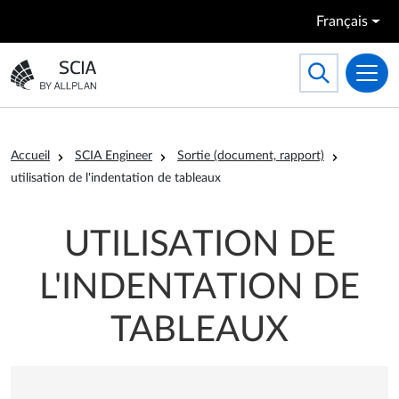
Aller au contenu principal
Français
Search
Toggle searc
Aller à la page d'accueil
Fil d'Ariane
Accueil
SCIA Engineer
Sortie (document, rapport)
utilisation de l'indentation de tableaux
UTILISATION DE
L'INDENTATION DE
TABLEAUX