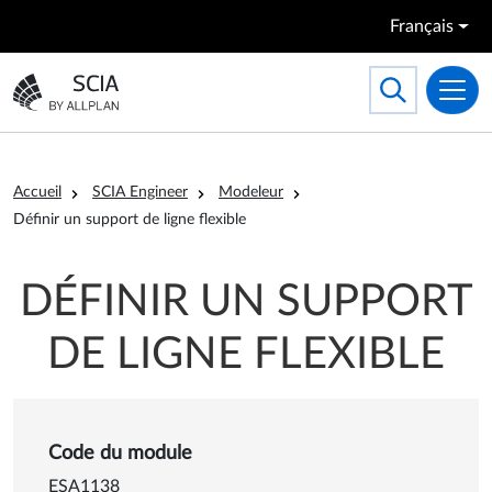
Aller au contenu principal
Français
Search
Toggle searc
Aller à la page d'accueil
Fil d'Ariane
Accueil
SCIA Engineer
Modeleur
Définir un support de ligne flexible
DÉFINIR UN SUPPORT
DE LIGNE FLEXIBLE
Détails sur Définir un support
Code du module
ESA1138