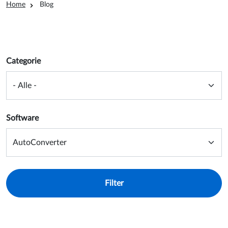
Kruimelpad
Home
Blog
Overview filter form
Categorie
Software