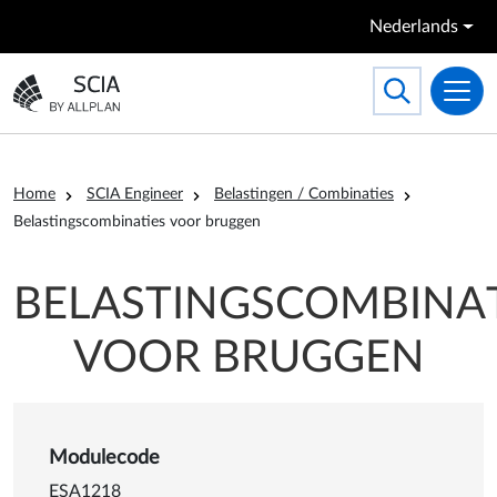
Overslaan en naar de inhoud gaan
Nederlands
Search
Toggle searc
Ga naar homepagina
Kruimelpad
Home
SCIA Engineer
Belastingen / Combinaties
Belastingscombinaties voor bruggen
BELASTINGSCOMBINAT
VOOR BRUGGEN
Details van Belastingscombi
Modulecode
ESA1218