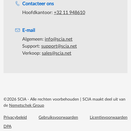
Contacteer ons
Hoofdkantoor:
+32 11 948610
E-mail
Algemeen:
info@scia.net
Support:
support@scia.net
Verkoop:
sales@scia.net
©2026 SCIA - Alle rechten voorbehouden
|
SCIA maakt deel uit van
de
Nemetschek Group
Footer menu extra
Privacybeleid
Gebruiksvoorwaarden
Licentievoorwaarden
DPA