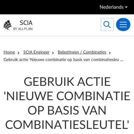
Overslaan en naar de inhoud gaan
Nederlands
Search
Toggle searc
Ga naar homepagina
Kruimelpad
Home
SCIA Engineer
Belastingen / Combinaties
el'
Gebruik actie 'Nieuwe combinatie op basis van combinatiesleu
...
GEBRUIK ACTIE
'NIEUWE COMBINATIE
OP BASIS VAN
COMBINATIESLEUTEL'