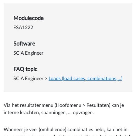
Details van Gebruik actie 'N
Modulecode
ESA1222
Software
SCIA Engineer
FAQ topic
SCIA Engineer
>
Loads (load cases, combinations,...)
Via het resultatenmenu (Hoofdmenu > Resultaten) kan je
interne krachten, spanningen, ... opvragen.
Wanneer je veel (omhullende) combinaties hebt, kan het in