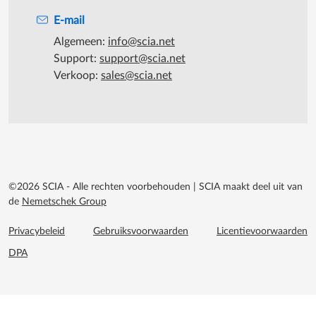
E-mail
Algemeen:
info@scia.net
Support:
support@scia.net
Verkoop:
sales@scia.net
©2026 SCIA - Alle rechten voorbehouden
|
SCIA maakt deel uit van
de
Nemetschek Group
Footer menu extra
Privacybeleid
Gebruiksvoorwaarden
Licentievoorwaarden
DPA