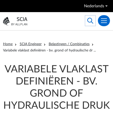
Overslaan en naar de inhoud gaan
Nederlands
Search
Toggle searc
Ga naar homepagina
Kruimelpad
Home
SCIA Engineer
Belastingen / Combinaties
k
Variabele vlaklast definiëren - bv. grond of hydraulische dr
...
VARIABELE VLAKLAST
DEFINIËREN - BV.
GROND OF
HYDRAULISCHE DRUK