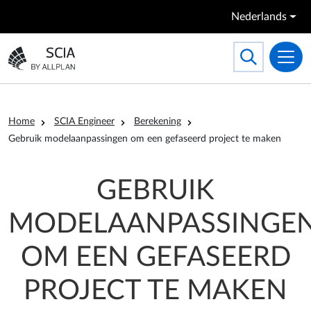
Overslaan en naar de inhoud gaan
Nederlands
Search
Toggle searc
Ga naar homepagina
Kruimelpad
Home
SCIA Engineer
Berekening
Gebruik modelaanpassingen om een gefaseerd project te maken
GEBRUIK
MODELAANPASSINGE
OM EEN GEFASEERD
PROJECT TE MAKEN