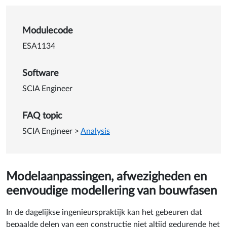
Details van Gebruik modelaa
Modulecode
ESA1134
Software
SCIA Engineer
FAQ topic
SCIA Engineer
>
Analysis
Modelaanpassingen, afwezigheden en
eenvoudige modellering van bouwfasen
In de dagelijkse ingenieurspraktijk kan het gebeuren dat
bepaalde delen van een constructie niet altijd gedurende het