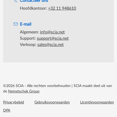
Contacteer ons
Hoofdkantoor:
+32 11 948610
E-mail
Algemeen:
info@scia.net
Support:
support@scia.net
Verkoop:
sales@scia.net
©2026 SCIA - Alle rechten voorbehouden
|
SCIA maakt deel uit van
de
Nemetschek Group
Footer menu extra
Privacybeleid
Gebruiksvoorwaarden
Licentievoorwaarden
DPA