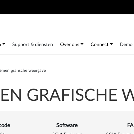
Search
 navigation
n
Support & diensten
Over ons
Connect
Demo 
emen grafische weergave
EN GRAFISCHE 
s van Problemen grafische
code
Software
FA