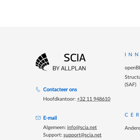
Footer
IN
openB
Ga naar homepagina
Structu
(SAF)
Support tijdens de katooruren
Contacteer ons
Hoofdkantoor:
+32 11 948610
CE
E-mail
Algemeen:
info@scia.net
Andere
Support:
support@scia.net