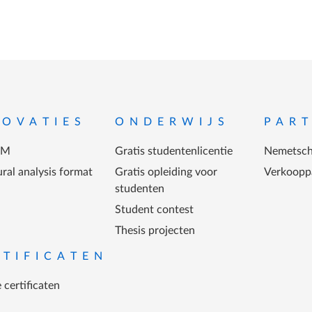
-menu
NOVATIES
ONDERWIJS
PAR
IM
Gratis studentenlicentie
Nemetsch
ral analysis format
Gratis opleiding voor
Verkoopp
studenten
Student contest
Thesis projecten
RTIFICATEN
 certificaten