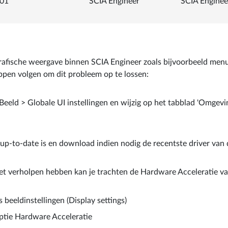
01
SCIA Engineer
SCIA Engine
ische weergave binnen SCIA Engineer zoals bijvoorbeeld menu's di
appen volgen om dit probleem op te lossen:
eld > Globale UI instellingen en wijzig op het tabblad 'Omgevin
t up-to-date is en download indien nodig de recentste driver van 
et verholpen hebben kan je trachten de Hardware Acceleratie van 
 beeldinstellingen (Display settings)
optie Hardware Acceleratie