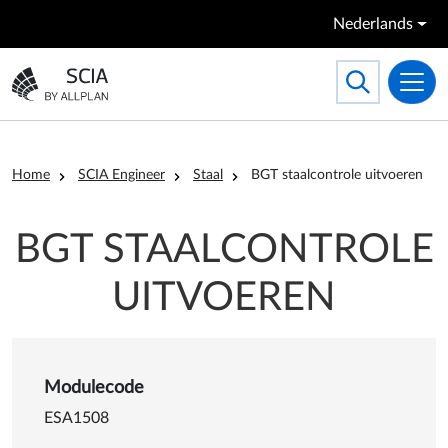
Overslaan en naar de inhoud gaan
Nederlands
Search
Toggle searc
Ga naar homepagina
Kruimelpad
Home
SCIA Engineer
Staal
BGT staalcontrole uitvoeren
BGT STAALCONTROLE
UITVOEREN
Details van BGT staalcontrol
Modulecode
ESA1508