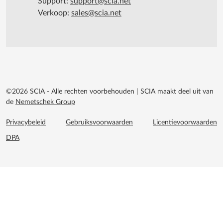
Support:
support@scia.net
Verkoop:
sales@scia.net
©2026 SCIA - Alle rechten voorbehouden
|
SCIA maakt deel uit van
de
Nemetschek Group
Footer menu extra
Privacybeleid
Gebruiksvoorwaarden
Licentievoorwaarden
DPA