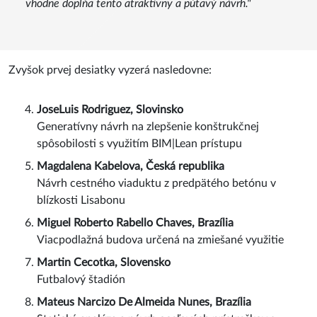
Engineer spolu s veľmi zaujímavým a oku lahodiacim
tvarom striešky. Aj fyzický zmenšený model konštrukcie
vhodne dopĺňa tento atraktívny a pútavý návrh."
Zvyšok prvej desiatky vyzerá nasledovne:
JoseLuis Rodriguez, Slovinsko
Generatívny návrh na zlepšenie konštrukčnej
spôsobilosti s využitím BIM|Lean prístupu
Magdalena Kabelova, Česká republika
Návrh cestného viaduktu z predpätého betónu v
blízkosti Lisabonu
Miguel Roberto Rabello Chaves, Brazília
Viacpodlažná budova určená na zmiešané využitie
Martin Cecotka, Slovensko
Futbalový štadión