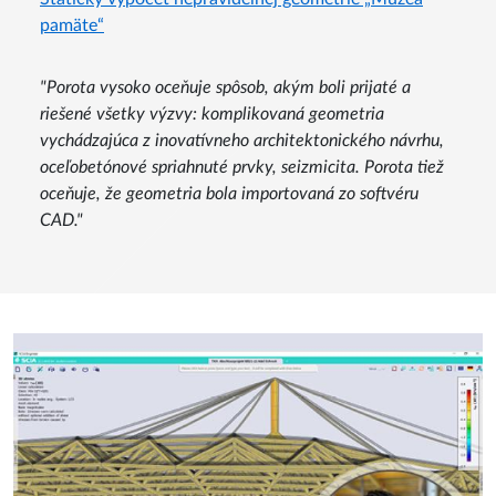
Statický výpočet nepravidelnej geometrie „Múzea
pamäte“
"Porota vysoko oceňuje spôsob, akým boli prijaté a
riešené všetky výzvy: komplikovaná geometria
vychádzajúca z inovatívneho architektonického návrhu,
oceľobetónové spriahnuté prvky, seizmicita. Porota tiež
oceňuje, že geometria bola importovaná zo softvéru
CAD."