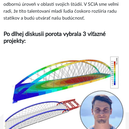
projektov bola naozaj vysoká. Tiež témy prezentovaných
prác boli veľmi zaujímavé. Všetci účastníci preukázali vysokú
odbornú úroveň v oblasti svojich štúdií. V SCIA sme veľmi
radi, že títo talentovaní mladí ľudia čoskoro rozšíria radu
statikov a budú utvárať našu budúcnosť.
Po dlhej diskusii porota vybrala 3 víťazné
projekty: