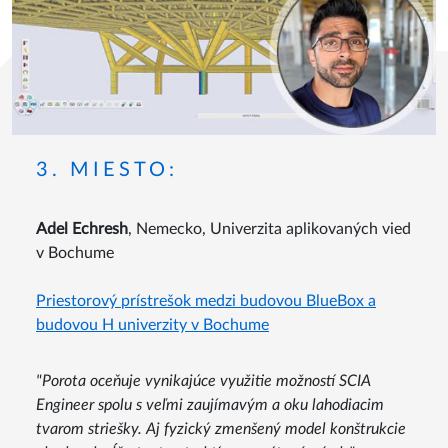
3. MIESTO:
Adel Echresh
, Nemecko, Univerzita aplikovaných vied
v Bochume
Priestorový prístrešok medzi budovou BlueBox a
budovou H univerzity v Bochume
"Porota oceňuje vynikajúce využitie možností SCIA