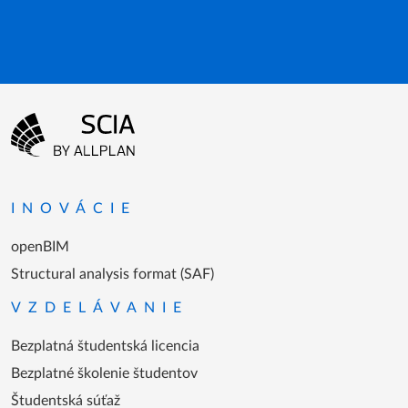
Odhlásenie z odberu je potom jednoduché.
Menu v päte
Prejsť na domovskú stránku
INOVÁCIE
openBIM
Structural analysis format (SAF)
VZDELÁVANIE
Bezplatná študentská licencia