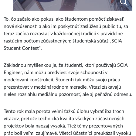
To, čo začalo ako pokus, ako študentom pomôcť získavať
nové skúsenosti a ako im poskytnúť zaslúženú publicitu, sa
teraz začína rozrastať v každoročnej tradícii s pravidelne
rastúcim počtom zúčastnených: študentská súťaž „SCIA
Student Contest“.
Základnou myšlienkou je, že študenti, ktorí používajú SCIA
Engineer, nám môžu predviesť svoje schopnosti v
modelovaní konštrukcií. Študenti tak môžu svoju prácu
prezentovať v medzinárodnom meradle. Víťazi získavajú
nielen rozsiahlu mediálnu pozornosť, ale aj peňažnú odmenu.
Tento rok mala porota veľmi ťažkú ​​úlohu vybrať iba troch
víťazov, pretože technická kvalita všetkých zúčastnených