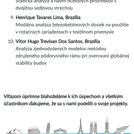
Mateus Narcizo De Almeida Nunes, Brazília
Statická analýza a návrh oceľových prístreškov s
dvojitou sedlovou strechou
Henrique Tavares Lima, Brazília
Modálna analýza železobetónových dosiek na použitie
v rotačných zariadeniach v textilnom priemysle
Vitor Hugo Trevisan Dos Santos, Brazília
Analýza zjednodušených modelov metódou
združeného pôdorysného rámu pri overovaní globálnej
stability budov
Víťazom úprimne blahoželáme k ich úspechom a všetkým
účastníkom ďakujeme, že sa s nami podelili o svoje projekty.