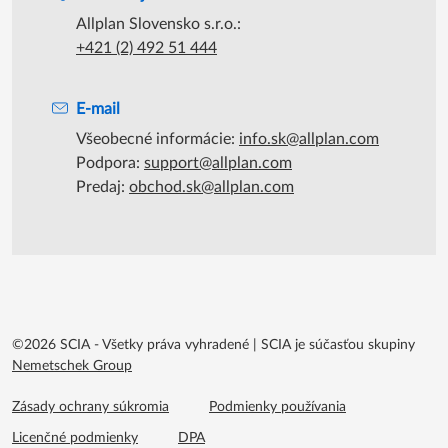
Podpora počas úradných hodín
Kontaktujte nás
Allplan Slovensko s.r.o.:
+421 (2) 492 51 444
E-mail
Všeobecné informácie:
info.sk@allplan.com
Podpora:
support@allplan.com
Predaj:
obchod.sk@allplan.com
©2026 SCIA - Všetky práva vyhradené
|
SCIA je súčasťou skupiny
Nemetschek Group