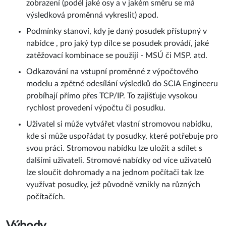
zobrazení (podél jaké osy a v jakém směru se má
výsledková proměnná vykreslit) apod.
Podmínky stanoví, kdy je daný posudek přístupný v
nabídce , pro jaký typ dílce se posudek provádí, jaké
zatěžovací kombinace se použijí - MSÚ či MSP. atd.
Odkazování na vstupní proměnné z výpočtového
modelu a zpětné odesílání výsledků do SCIA Engineeru
probíhají přímo přes TCP/IP. To zajišťuje vysokou
rychlost provedení výpočtu či posudku.
Uživatel si může vytvářet vlastní stromovou nabídku,
kde si může uspořádat ty posudky, které potřebuje pro
svou práci. Stromovou nabídku lze uložit a sdílet s
dalšími uživateli. Stromové nabídky od více uživatelů
lze sloučit dohromady a na jednom počítači tak lze
využívat posudky, jež původně vznikly na různých
počítačích.
Výhody