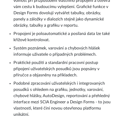
volnost při přizpůsobení vlastního propojení a otevírá
vám cestu k budoucímu vylepšení. Grafické funkce v
Design Forms dovolují vytvářet tabulky, obrázky,
panely a záložky v dialozích stejně jako dynamické
obrázky, tabulky a grafiku v reportu.
Propojení je poloautomatické a posílaná data lze také
křížově kontrolovat.
Systém poznámek, varování a chybových hlášek
informuje uživatele o případných problémech.
Praktické použití a standardní pracovní postup
připojení uživatelských posudků jsou popsány v
příručce a objasněny na příkladech.
Podobné zpracování uživatelských i integrovaných
posudků s ohledem na grafiku, jednotky, varování,
chybové hlášky, AutoDesign, reportování a přehledný
interface mezi SCIA Engineer a Design Forms - to jsou
vlastnosti, které činí novou otevřenou platformu
unikátní.