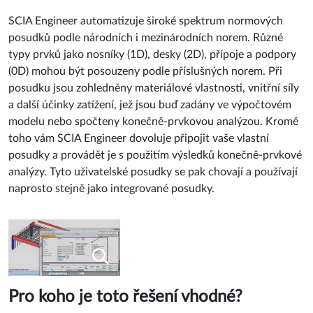
SCIA Engineer automatizuje široké spektrum normových
posudků podle národních i mezinárodních norem. Různé
typy prvků jako nosníky (1D), desky (2D), přípoje a podpory
(0D) mohou být posouzeny podle příslušných norem. Při
posudku jsou zohledněny materiálové vlastnosti, vnitřní síly
a další účinky zatížení, jež jsou buď zadány ve výpočtovém
modelu nebo spočteny konečně-prvkovou analýzou. Kromě
toho vám SCIA Engineer dovoluje připojit vaše vlastní
posudky a provádět je s použitím výsledků konečně-prvkové
analýzy. Tyto uživatelské posudky se pak chovají a používají
naprosto stejně jako integrované posudky.
Pro koho je toto řešení vhodné?