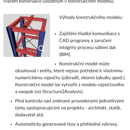
tvarem konstrukce (uloženým v konstrukčním modelu).
Výhody konstrukčního modelu:
Zajištění hladké komunikace s
CAD programy a zaručení
integrity procesu sdílení dat
(BIM).
Konstrukční model může
obsahovat i entity, které nejsou potřebné k vlastnímu
numerickému výpočtu (zábradlí, okenní tabulky apod.).
Konstrukční model lze vytvořit z modelu výpočtového
a naopak (viz Structure2Analysis).
Plná kontrola nad změnami provedenými jednotlivými
týmy spolupracujícími na projektu - architekt, statik,
dodavatel atd.
Automaticky generované řezy a přehledné výkresy.