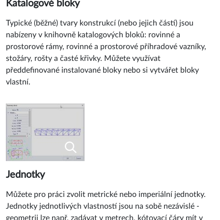
Katalogové bloky
Typické (běžné) tvary konstrukcí (nebo jejich částí) jsou
nabízeny v knihovně katalogových bloků: rovinné a
prostorové rámy, rovinné a prostorové příhradové vazníky,
stožáry, rošty a časté křivky. Můžete využívat
předdefinované instalované bloky nebo si vytvářet bloky
vlastní.
Jednotky
Můžete pro práci zvolit metrické nebo imperiální jednotky.
Jednotky jednotlivých vlastností jsou na sobě nezávislé -
geometrii lze např. zadávat v metrech, kótovací čáry mít v