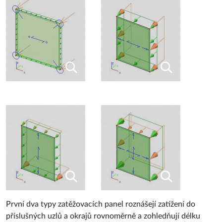
První dva typy zatěžovacích panel roznášejí zatížení do
příslušných uzlů a okrajů rovnoměrně a zohledňují délku