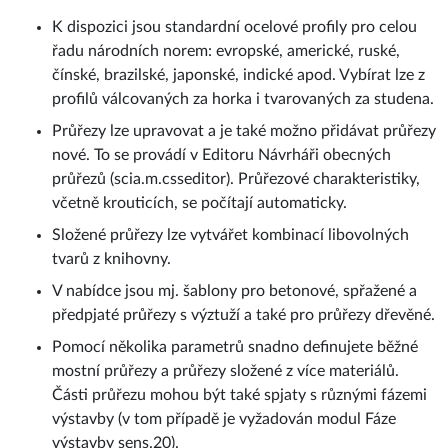
K dispozici jsou standardní ocelové profily pro celou
řadu národních norem: evropské, americké, ruské,
čínské, brazilské, japonské, indické apod. Vybírat lze z
profilů válcovaných za horka i tvarovaných za studena.
Průřezy lze upravovat a je také možno přidávat průřezy
nové. To se provádí v Editoru Návrháři obecných
průřezů (scia.m.csseditor). Průřezové charakteristiky,
včetně krouticích, se počítají automaticky.
Složené průřezy lze vytvářet kombinací libovolných
tvarů z knihovny.
V nabídce jsou mj. šablony pro betonové, spřažené a
předpjaté průřezy s výztuží a také pro průřezy dřevěné.
Pomocí několika parametrů snadno definujete běžné
mostní průřezy a průřezy složené z více materiálů.
Části průřezu mohou být také spjaty s různými fázemi
výstavby (v tom případě je vyžadován modul Fáze
výstavby sens.20).