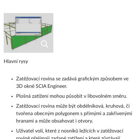
Hlavní rysy
Zatěžovací rovina se zadává grafickým způsobem ve
3D okně SCIA Engineer.
Plošná zatížení mohou působit v libovolném směru.
Zatěžovací rovina může být obdélníková, kruhová, či
tvořena obecným polygonem s přímými a zakřivenými
hranami a může obsahovat i otvory.
Uživatel volí, které z nosníků ležících v zatěžovací
rovině přejímají zadané zatížení a které zůstávají