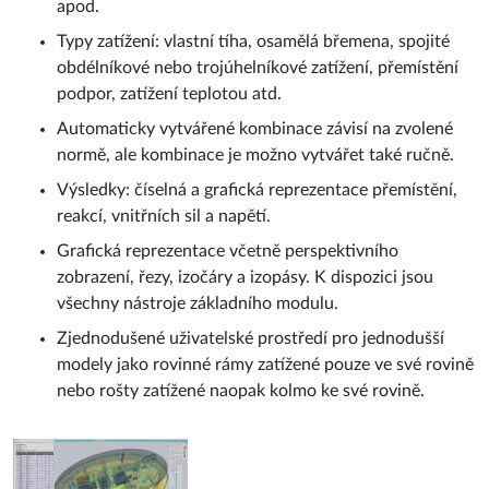
apod.
Typy zatížení: vlastní tíha, osamělá břemena, spojité
obdélníkové nebo trojúhelníkové zatížení, přemístění
podpor, zatížení teplotou atd.
Automaticky vytvářené kombinace závisí na zvolené
normě, ale kombinace je možno vytvářet také ručně.
Výsledky: číselná a grafická reprezentace přemístění,
reakcí, vnitřních sil a napětí.
Grafická reprezentace včetně perspektivního
zobrazení, řezy, izočáry a izopásy. K dispozici jsou
všechny nástroje základního modulu.
Zjednodušené uživatelské prostředí pro jednodušší
modely jako rovinné rámy zatížené pouze ve své rovině
nebo rošty zatížené naopak kolmo ke své rovině.