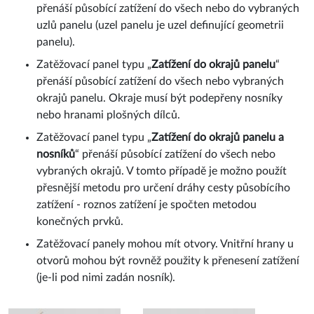
přenáší působící zatížení do všech nebo do vybraných
uzlů panelu (uzel panelu je uzel definující geometrii
panelu).
Zatěžovací panel typu „
Zatížení do okrajů panelu
“
přenáší působící zatížení do všech nebo vybraných
okrajů panelu. Okraje musí být podepřeny nosníky
nebo hranami plošných dílců.
Zatěžovací panel typu „
Zatížení do okrajů panelu a
nosníků
“ přenáší působící zatížení do všech nebo
vybraných okrajů. V tomto případě je možno použít
přesnější metodu pro určení dráhy cesty působícího
zatížení - roznos zatížení je spočten metodou
konečných prvků.
Zatěžovací panely mohou mít otvory. Vnitřní hrany u
otvorů mohou být rovněž použity k přenesení zatížení
(je-li pod nimi zadán nosník).