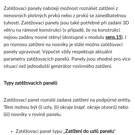
Zatěžovací panely nabízejí možnost roznášet zatížení z
nenosných plošných prvků nebo z prvků se zanedbatelnou
tuhostí. Zatěžovací panely jsou také potřebné při zadání 3D
větru na rámové konstrukci (v případě, že na konstrukci
nejsou zadány nosné stěny) (dostupné v modulu
sens.15
). I
po roznosu zatížení na nosníky je stále možno zatěžovací
panely upravovat. Výpočet vždy respektuje aktuální
parametry zatěžovacích panelů. Panely jsou vhodné pro více
situací než jednodušší generátor rovinného zatížení.
Typy zatěžovacích panelů
Zatěžovací panel roznáší zadaná zatížení na podpůrné entity.
Těmi mohou být (i) uzly, (ii) okraje (např. okraje otvorů) nebo
(iii) nosníky v rovině panelu.
Zatěžovací panel typu „
Zatížení do uzlů panelu
“