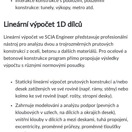
Interakce konstrukce s podložím, podzemní
konstrukce: tunely, výkopy, metro atd.
Lineární výpočet 1D dílců
Lineární výpočet ve SCIA Engineer představuje profesionální
nástroj pro analýzu dvou a trojrozměrných prutových
konstrukcí z oceli, betonu a dalších materiálů. Pro ocelové a
betonové konstrukce program přímo propojuje výsledky
výpočtu s různými normovými posudky.
Statický lineární výpočet prutových konstrukcí a/nebo
desek zatížených ve své rovině (např. rámy, stěny) nebo
kolmo ke své rovině (např. rošty, stropní desky).
Zahrnuje modelování a analýzu podpor (pevných a
kloubových v uzlech, na dílcích a okrajích desek),
vnitřní klouby v dílcích a mezi deskami, tuhá propojení,
excentricity, proměnné průřezy, proměnné tloušťky