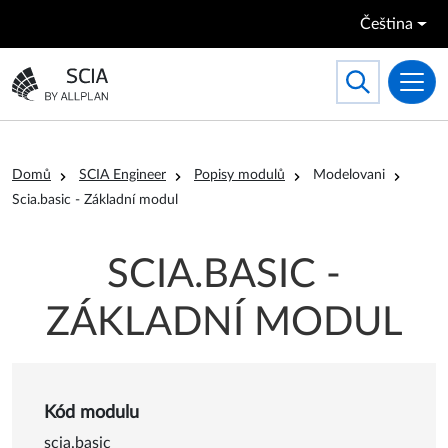
Přejít k hlavnímu obsahu
Čeština
Search
Toggle searc
Přejít na domovskou stránku
Drobečková navigace
Domů
SCIA Engineer
Popisy modulů
Modelovani
Scia.basic - Základní modul
SCIA.BASIC -
ZÁKLADNÍ MODUL
Kód modulu
scia.basic