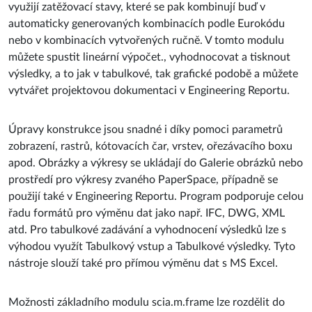
využijí zatěžovací stavy, které se pak kombinují buď v
automaticky generovaných kombinacích podle Eurokódu
nebo v kombinacích vytvořených ručně. V tomto modulu
můžete spustit lineární výpočet., vyhodnocovat a tisknout
výsledky, a to jak v tabulkové, tak grafické podobě a můžete
vytvářet projektovou dokumentaci v Engineering Reportu.
Úpravy konstrukce jsou snadné i díky pomoci parametrů
zobrazení, rastrů, kótovacích čar, vrstev, ořezávacího boxu
apod. Obrázky a výkresy se ukládají do Galerie obrázků nebo
prostředí pro výkresy zvaného PaperSpace, případně se
použijí také v Engineering Reportu. Program podporuje celou
řadu formátů pro výměnu dat jako např. IFC, DWG, XML
atd. Pro tabulkové zadávání a vyhodnocení výsledků lze s
výhodou využít Tabulkový vstup a Tabulkové výsledky. Tyto
nástroje slouží také pro přímou výměnu dat s MS Excel.
Možnosti základního modulu scia.m.frame lze rozdělit do