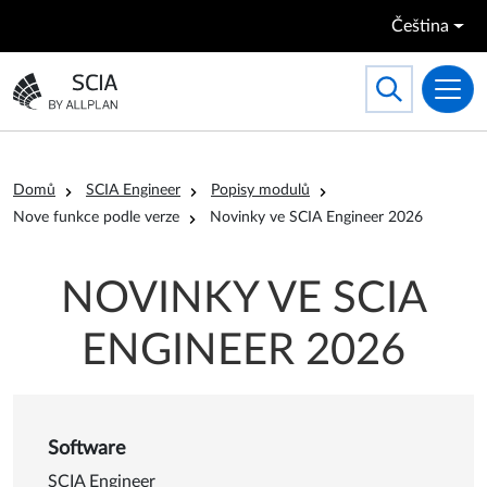
Přejít k hlavnímu obsahu
Čeština
Search
Toggle searc
Přejít na domovskou stránku
Drobečková navigace
Domů
SCIA Engineer
Popisy modulů
Nove funkce podle verze
Novinky ve SCIA Engineer 2026
NOVINKY VE SCIA
ENGINEER 2026
Software
SCIA Engineer