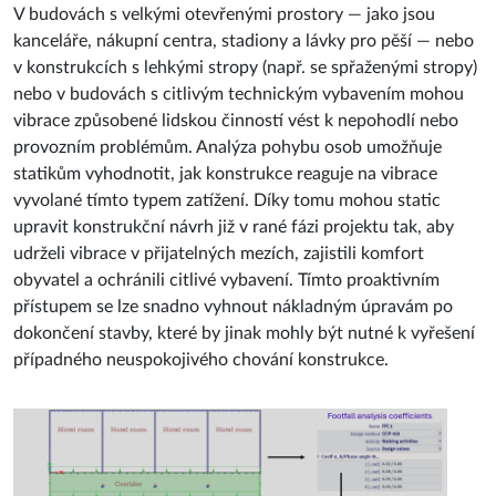
V budovách s velkými otevřenými prostory — jako jsou
kanceláře, nákupní centra, stadiony a lávky pro pěší — nebo
v konstrukcích s lehkými stropy (např. se spřaženými stropy)
nebo v budovách s citlivým technickým vybavením mohou
vibrace způsobené lidskou činností vést k nepohodlí nebo
provozním problémům. Analýza pohybu osob umožňuje
statikům vyhodnotit, jak konstrukce reaguje na vibrace
vyvolané tímto typem zatížení. Díky tomu mohou static
upravit konstrukční návrh již v rané fázi projektu tak, aby
udrželi vibrace v přijatelných mezích, zajistili komfort
obyvatel a ochránili citlivé vybavení. Tímto proaktivním
přístupem se lze snadno vyhnout nákladným úpravám po
dokončení stavby, které by jinak mohly být nutné k vyřešení
případného neuspokojivého chování konstrukce.