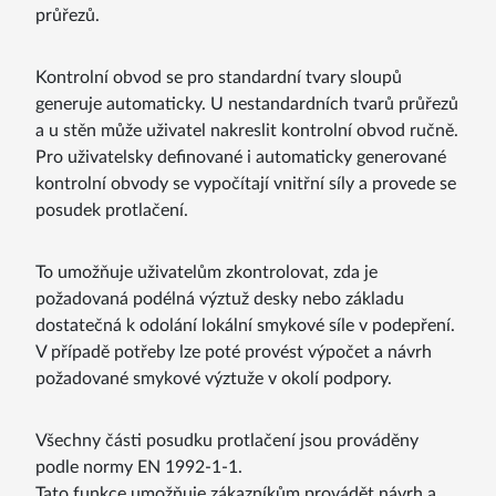
průřezů.
Kontrolní obvod se pro standardní tvary sloupů
generuje automaticky. U nestandardních tvarů průřezů
a u stěn může uživatel nakreslit kontrolní obvod ručně.
Pro uživatelsky definované i automaticky generované
kontrolní obvody se vypočítají vnitřní síly a provede se
posudek protlačení.
To umožňuje uživatelům zkontrolovat, zda je
požadovaná podélná výztuž desky nebo základu
dostatečná k odolání lokální smykové síle v podepření.
V případě potřeby lze poté provést výpočet a návrh
požadované smykové výztuže v okolí podpory.
Všechny části posudku protlačení jsou prováděny
podle normy EN 1992-1-1.
Tato funkce umožňuje zákazníkům provádět návrh a