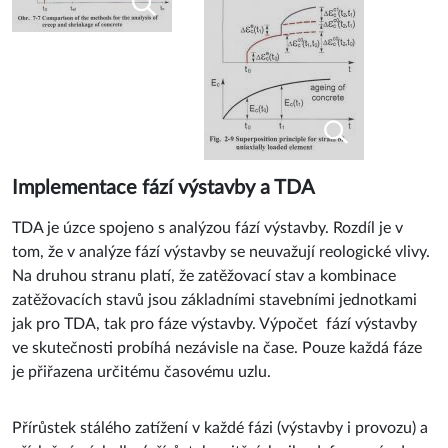
Implementace fází výstavby a TDA
TDA je úzce spojeno s analýzou fází výstavby. Rozdíl je v
tom, že v analýze fází výstavby se neuvažují reologické vlivy.
Na druhou stranu platí, že zatěžovací stav a kombinace
zatěžovacích stavů jsou základními stavebními jednotkami
jak pro TDA, tak pro fáze výstavby. Výpočet fází výstavby
ve skutečnosti probíhá nezávisle na čase. Pouze každá fáze
je přiřazena určitému časovému uzlu.
Přírůstek stálého zatížení v každé fázi (výstavby i provozu) a
příslušné výsledky (přírůstek vnitřních sil a deformací od
tohoto zatížení) se ukládají do samostatných zatěžovacích