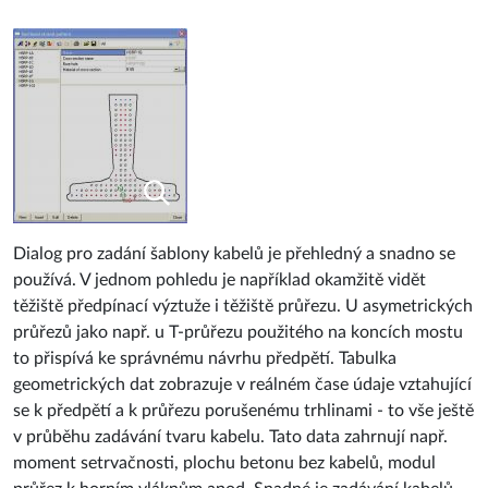
Dialog pro zadání šablony kabelů je přehledný a snadno se
používá. V jednom pohledu je například okamžitě vidět
těžiště předpínací výztuže i těžiště průřezu. U asymetrických
průřezů jako např. u T-průřezu použitého na koncích mostu
to přispívá ke správnému návrhu předpětí. Tabulka
geometrických dat zobrazuje v reálném čase údaje vztahující
se k předpětí a k průřezu porušenému trhlinami - to vše ještě
v průběhu zadávání tvaru kabelu. Tato data zahrnují např.
moment setrvačnosti, plochu betonu bez kabelů, modul
průřez k horním vláknům apod. Snadné je zadávání kabelů
bez soudržnosti a zahnutých kabelů. Pomocí funkcí pro