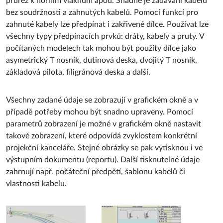
zahnuté kabely lze předpínat i zakřivené dílce. Používat lze
všechny typy předpínacích prvků: dráty, kabely a pruty. V
počítaných modelech tak mohou být použity dílce jako
asymetrický T nosník, dutinová deska, dvojitý T nosník,
základová pilota, filigránová deska a další.
Všechny zadané údaje se zobrazují v grafickém okně a v
případě potřeby mohou být snadno upraveny. Pomocí
parametrů zobrazení je možné v grafickém okně nastavit
takové zobrazení, které odpovídá zvyklostem konkrétní
projekční kanceláře. Stejné obrázky se pak vytisknou i ve
výstupním dokumentu (reportu). Další tisknutelné údaje
zahrnují např. počáteční předpětí, šablonu kabelů či
vlastnosti kabelu.