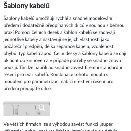
Šablony kabelů umožňují rychlé a snadné modelování
předem i dodatečně předpínaných dílců v souladu s běžnou
praxí Pomocí čelních desek a šablon kabelů se zadávají
jednotlivé kabely a nastavují se jejich vlastnosti jako
počáteční předpětí, délka separace kabelu, vzdálenost
ohybů, typ kabelu apod. Čelní desky a šablony kabelů se dají
ukládat do knihoven a v případě potřeby se snadno znovu
použijí. Tím lze například snadno zavést firemní standardní
řešení pro tvar kabelů. Kombinace tohoto modulu s
modulem pro parametrizaci nabízí efektivní řešení pro
předem předpjaté dílce.
Ve větších firmách lze s výhodou zavést funkci „super
uživatele“, neboli správce šablon, který vytváří a udržuje
knihovny šablon kabelů a připravuje parametrizované