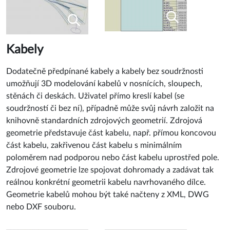
Kabely
Dodatečně předpínané kabely a kabely bez soudržnosti
umožňují 3D modelování kabelů v nosnících, sloupech,
stěnách či deskách. Uživatel přímo kreslí kabel (se
soudržností či bez ní), případně může svůj návrh založit na
knihovně standardních zdrojových geometrií. Zdrojová
geometrie představuje část kabelu, např. přímou koncovou
část kabelu, zakřivenou část kabelu s minimálním
poloměrem nad podporou nebo část kabelu uprostřed pole.
Zdrojové geometrie lze spojovat dohromady a zadávat tak
reálnou konkrétní geometrii kabelu navrhovaného dílce.
Geometrie kabelů mohou být také načteny z XML, DWG
nebo DXF souboru.