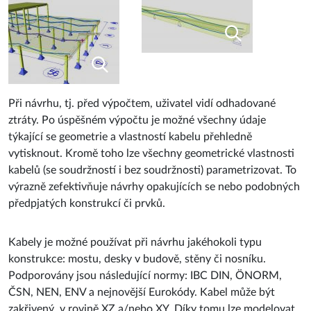
Při návrhu, tj. před výpočtem, uživatel vidí odhadované
ztráty. Po úspěšném výpočtu je možné všechny údaje
týkající se geometrie a vlastností kabelu přehledně
vytisknout. Kromě toho lze všechny geometrické vlastnosti
kabelů (se soudržností i bez soudržnosti) parametrizovat. To
výrazně zefektivňuje návrhy opakujících se nebo podobných
předpjatých konstrukcí či prvků.
Kabely je možné používat při návrhu jakéhokoli typu
konstrukce: mostu, desky v budově, stěny či nosníku.
Podporovány jsou následující normy: IBC DIN, ÖNORM,
ČSN, NEN, ENV a nejnovější Eurokódy. Kabel může být
zakřivený v rovině XZ a/nebo XY. Díky tomu lze modelovat
téměř jakoukoli předpjatou konstrukci.