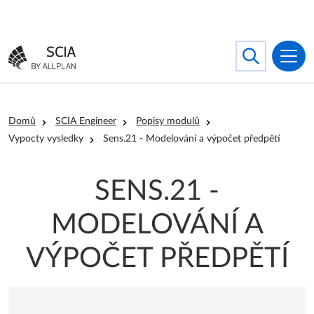
Přejít k hlavnímu obsahu
Search
Toggle searc
Přejít na domovskou stránku
Drobečková navigace
Domů
SCIA Engineer
Popisy modulů
Vypocty vysledky
Sens.21 - Modelování a výpočet předpětí
SENS.21 -
MODELOVÁNÍ A
VÝPOČET PŘEDPĚTÍ
Kód modulu
sens.21