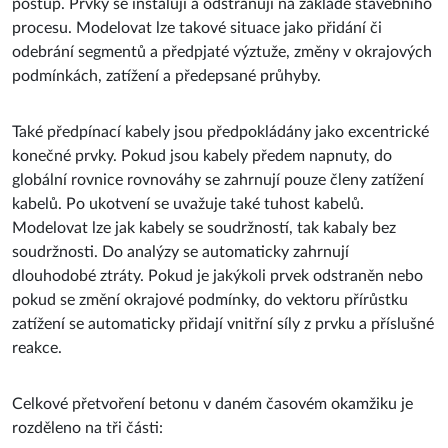
odebrání segmentů a předpjaté výztuže, změny v okrajových
podmínkách, zatížení a předepsané průhyby.
Také předpínací kabely jsou předpokládány jako excentrické
konečné prvky. Pokud jsou kabely předem napnuty, do
globální rovnice rovnováhy se zahrnují pouze členy zatížení
kabelů. Po ukotvení se uvažuje také tuhost kabelů.
Modelovat lze jak kabely se soudržností, tak kabaly bez
soudržnosti. Do analýzy se automaticky zahrnují
dlouhodobé ztráty. Pokud je jakýkoli prvek odstraněn nebo
pokud se změní okrajové podmínky, do vektoru přírůstku
zatížení se automaticky přidají vnitřní síly z prvku a příslušné
reakce.
Celkové přetvoření betonu v daném časovém okamžiku je
rozděleno na tři části:
poměrné přetvoření vyvolané napětím,