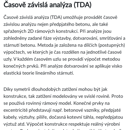
Časově závislá analýza (TDA) umožňuje provádět časově
závislou analýzu nejen předpjatého betonu, ale také
spřažených 2D rámových konstrukcí. Při analýze jsou
zohledněny zadané fáze výstavby, dotvarování, smršťování a
stárnutí betonu. Metoda je založena na dílčích (postupných)
výpočtech, ve kterých je čas rozdělen na jednotlivé časové
uzly. V každém časovém uzlu se provádí výpočet metodou
konečných prvků. Při analýze dotvarování se aplikuje visko
elastická teorie lineárního stárnutí.
Díky symetrii dlouhodobých zatížení mohou být jak
konstrukce, tak zatížení modelovány ve svislé rovině. Proto
se používá rovinný rámový model. Konečné prvky na
excentricitě představují např. betonové vazníky, předpjaté
kabely, výztuhy, pilíře, dočasná kotevní táhla, nepředpjatou
výztuž atd. Výpočet konstrukce respektuje reálný výrobní
postup. Prvky se instalují a odstraňují na základě stavebního
procesu. Modelovat lze takové situace jako přidání či