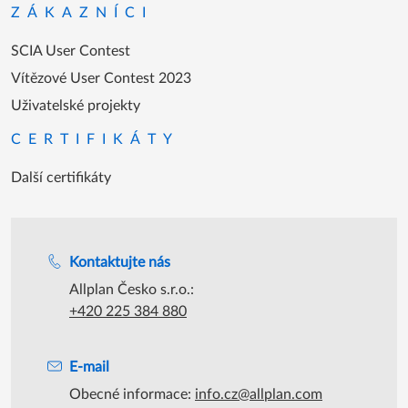
SCIA User Contest
Vítězové User Contest 2023
Uživatelské projekty
CERTIFIKÁTY
Další certifikáty
Podpora během úředních hodin
Kontaktujte nás
Allplan Česko s.r.o.:
+420 225 384 880
E-mail
Obecné informace:
info.cz@allplan.com
Podpora:
support@allplan.com
Prodej:
obchod.sk@allplan.com