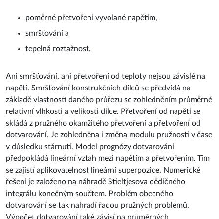
smršťování a
tepelná roztažnost.
Ani smršťování, ani přetvoření od teploty nejsou závislé na
napětí. Smršťování konstrukčních dílců se předvídá na
základě vlastností daného průřezu se zohledněním průměrné
relativní vlhkosti a velikosti dílce. Přetvoření od napětí se
skládá z pružného okamžitého přetvoření a přetvoření od
dotvarování. Je zohledněna i změna modulu pružnosti v čase
v důsledku stárnutí. Model prognózy dotvarování
předpokládá lineární vztah mezi napětím a přetvořením. Tím
se zajistí aplikovatelnost lineární superpozice. Numerické
řešení je založeno na náhradě Stieltjesova dědičného
integrálu konečným součtem. Problém obecného
dotvarování se tak nahradí řadou pružných problémů.
Výpočet dotvarování také závisí na průměrných
vlastnostech daného průřezu. Účinky dotvarování,
smršťování a stárnutí lze zohlednit návrhovými