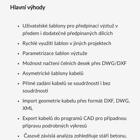
Uživatelské šablony pro předpínací výztuž v
předem i dodatečně předpínaných dílcích
Rychlé využití šablon v jiných projektech
Parametrizace šablon výztuže
Možnost načtení čelních desek přes DWG/DXF
Asymetrické šablony kabelů
Přímé zadání kabelů se soudržností i bez
soudržnosti
Import geometrie kabelu přes formát DXF, DWG,
XML
Export kabelů do programů CAD pro případnou
přípravu podrobných výkresů
Časově závislá analýza zohledňuje stáří betonu.
Výpočet ztrát od dotvarování, smršťování a
relaxace předpínacích kabelů.