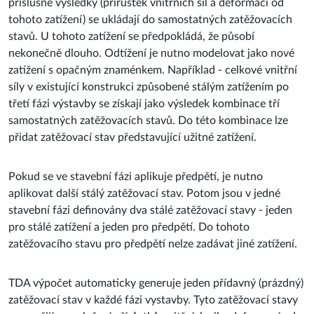
stavů. U tohoto zatížení se předpokládá, že působí
nekonečně dlouho. Odtížení je nutno modelovat jako nové
zatížení s opačným znaménkem. Například - celkové vnitřní
síly v existující konstrukci způsobené stálým zatížením po
třetí fázi výstavby se získají jako výsledek kombinace tří
samostatných zatěžovacích stavů. Do této kombinace lze
přidat zatěžovací stav představující užitné zatížení.
Pokud se ve stavební fázi aplikuje předpětí, je nutno
aplikovat další stálý zatěžovací stav. Potom jsou v jedné
stavební fázi definovány dva stálé zatěžovací stavy - jeden
pro stálé zatížení a jeden pro předpětí. Do tohoto
zatěžovacího stavu pro předpětí nelze zadávat jiné zatížení.
TDA výpočet automaticky generuje jeden přídavný (prázdný)
zatěžovací stav v každé fázi vystavby. Tyto zatěžovací stavy
se použijí pro uložení přírůstků vnitřních sil a deformací od
dotvarování a smršťování spočteného během uplynulého