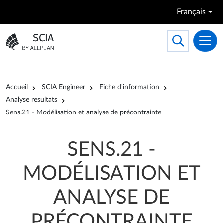
Aller au contenu principal
Français
Search
Toggle searc
Aller à la page d'accueil
Fil d'Ariane
Accueil
SCIA Engineer
Fiche d'information
Analyse resultats
Sens.21 - Modélisation et analyse de précontrainte
SENS.21 -
MODÉLISATION ET
ANALYSE DE
PRÉCONTRAINTE