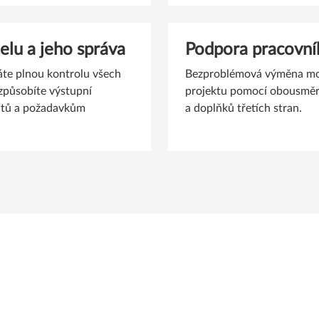
lu a jeho správa
Podpora pracovn
káte plnou kontrolu všech
Bezproblémová výměna mod
způsobíte výstupní
projektu pomocí obousměr
ntů a požadavkům
a doplňků třetích stran.