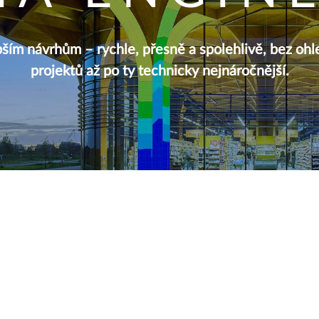
ším návrhům – rychle, přesně a spolehlivě, bez ohle
projektů až po ty technicky nejnáročnější.