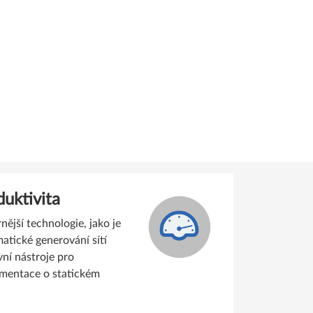
duktivita
ější technologie, jako je
atické generování sítí
ní nástroje pro
umentace o statickém