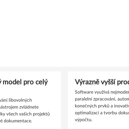
ý model pro celý
Výrazně vyšší pro
Software využívá nejmodern
paralelní zpracování, autom
vání libovolných
konečných prvků a inovativ
nástrojem zvládnete
optimalizaci a tvorbu dok
ky všech vašich projektů
výpočtu.
vé dokumentace.