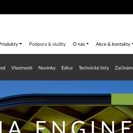
Search
Main navigation
Produkty
Podpora & služby
O nás
Akce & kontakty
led
Vlastnosti
Novinky
Edice
Technické listy
Začínám
IA ENGIN