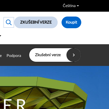
Čeština
ZKUŠEBNÍ VERZE
Koupit
Toggle search box
Zkušební verze
e
Podpora
EER