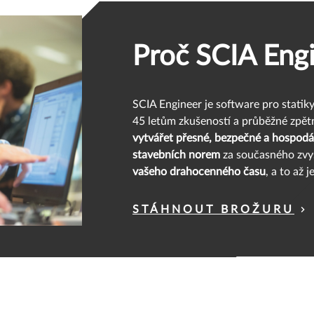
Proč SCIA Eng
SCIA Engineer je software pro statik
45 letům zkušeností a průběžné zpě
vytvářet přesné, bezpečné a hospodárn
stavebních norem
za současného zvy
vašeho drahocenného času
, a to až 
STÁHNOUT BROŽURU