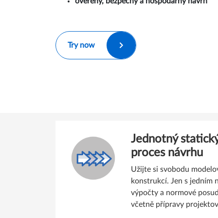
ověřený, bezpečný a hospodárný návrh
Try now
Jednotný statick
proces návrhu
Užijte si svobodu modelo
konstrukcí. Jen s jedním 
výpočty a normové posud
včetně přípravy projekto