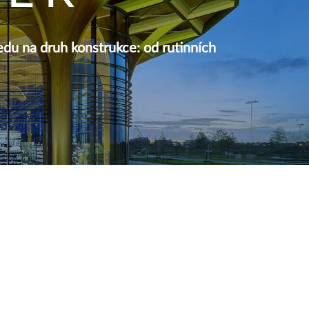
du na druh konstrukce: od rutinních