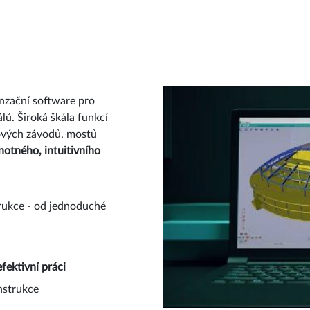
nzační software pro
lů. Široká škála funkcí
ových závodů, mostů
notného, intuitivního
trukce - od jednoduché
efektivní práci
nstrukce