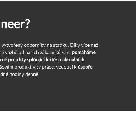
ineer?
y vytvořený odborníky na statiku. Díky více než
tné vazbě od našich zákazníků vám
pomáháme
é projekty splňující kritéria aktuálních
šování produktivity práce, vedoucí k
úspoře
jedné hodiny denně.