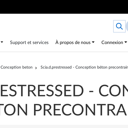
Search
Togg
 navigation
Support et services
À propos de nous
Connexion
Conception beton
Scia.d.prestressed - Conception béton precontrai
RESTRESSED - C
TON PRECONTRA