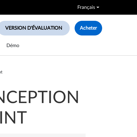
Français
VERSION D'ÉVALUATION
Acheter
le search box
Démo
nt
ONCEPTION
INT