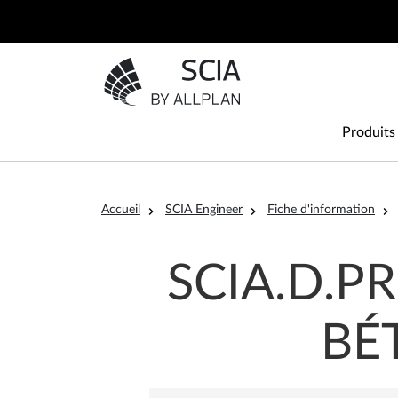
Aller au contenu principal
Aller à la page d'accueil
Main
Produits
Fil d'Ariane
Accueil
SCIA Engineer
Fiche d'information
SCIA.D.P
BÉ