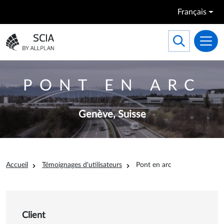
Aller au contenu principal
Français
Search
Toggle searc
Aller à la page d'accueil
PONT EN ARC
Genève,
Suisse
Fil d'Ariane
Accueil
Témoignages d'utilisateurs
Pont en arc
Détails sur Pont en arc
Client