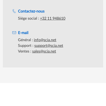
Assistance lors des heures de travail
Contactez-nous
Siège social :
+32 11 948610
E-mail
Général :
info@scia.net
Support :
support@scia.net
Ventes :
sales@scia.net
©2026 SCIA - Tous droits réservés
|
SCIA fait partie de
Nemetschek
Group
Footer menu extra
Politique de confidentialité
Conditions d'utilisation