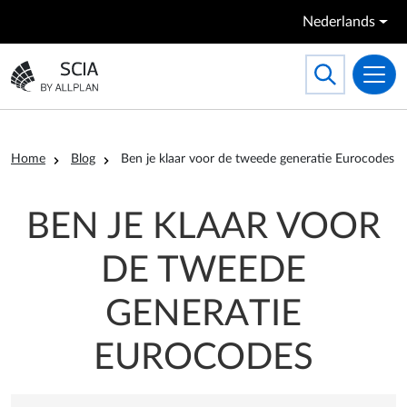
Overslaan en naar de inhoud gaan
Nederlands
Search
Toggle searc
Ga naar homepagina
Kruimelpad
Home
Blog
Ben je klaar voor de tweede generatie Eurocodes
BEN JE KLAAR VOOR
DE TWEEDE
GENERATIE
EUROCODES