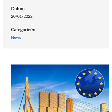
Details van Ben je klaar voo
Datum
20/01/2022
Categorieën
News