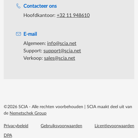
Contacteer ons
Hoofdkantoor:
+32 11 948610
E-mail
Algemeen:
info@scia.net
Support:
support@scia.net
Verkoop:
sales@scia.net
©2026 SCIA - Alle rechten voorbehouden
|
SCIA maakt deel uit van
de
Nemetschek Group
Footer menu extra
Privacybeleid
Gebruiksvoorwaarden
Licentievoorwaarden
DPA