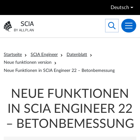
Direkt zum Inhalt
Deutsch
Search
Toggle searc
Zur Startseite gehen
Pfadnavigation
Startseite
SCIA Engineer
Datenblatt
Neue funktionen version
Neue Funktionen in SCIA Engineer 22 – Betonbemessung
NEUE FUNKTIONEN
IN SCIA ENGINEER 22
– BETONBEMESSUNG