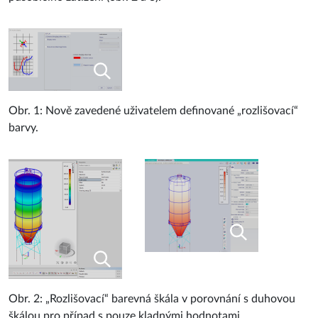
Obr. 1: Nově zavedené uživatelem definované „rozlišovací“
barvy.
Obr. 2: „Rozlišovací“ barevná škála v porovnání s duhovou
škálou pro případ s pouze kladnými hodnotami.