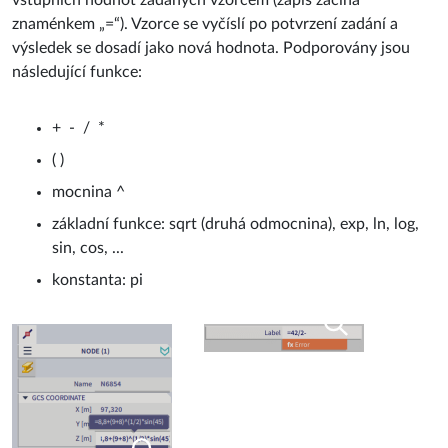
znaménkem „=“). Vzorce se vyčíslí po potvrzení zadání a
výsledek se dosadí jako nová hodnota. Podporovány jsou
následující funkce:
+ - / *
( )
mocnina ^
základní funkce: sqrt (druhá odmocnina), exp, ln, log,
sin, cos, ...
konstanta: pi