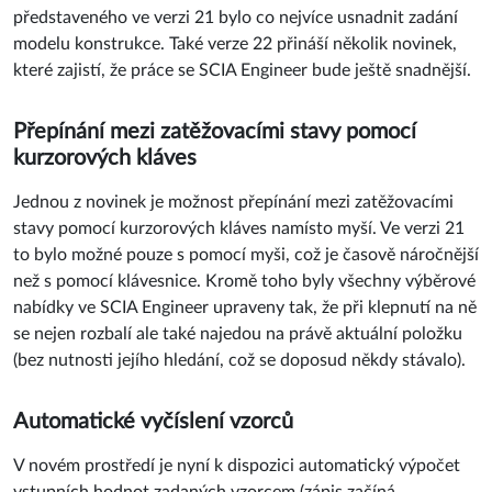
představeného ve verzi 21 bylo co nejvíce usnadnit zadání
modelu konstrukce. Také verze 22 přináší několik novinek,
které zajistí, že práce se SCIA Engineer bude ještě snadnější.
Přepínání mezi zatěžovacími stavy pomocí
kurzorových kláves
Jednou z novinek je možnost přepínání mezi zatěžovacími
stavy pomocí kurzorových kláves namísto myší. Ve verzi 21
to bylo možné pouze s pomocí myši, což je časově náročnější
než s pomocí klávesnice. Kromě toho byly všechny výběrové
nabídky ve SCIA Engineer upraveny tak, že při klepnutí na ně
se nejen rozbalí ale také najedou na právě aktuální položku
(bez nutnosti jejího hledání, což se doposud někdy stávalo).
Automatické vyčíslení vzorců
V novém prostředí je nyní k dispozici automatický výpočet
vstupních hodnot zadaných vzorcem (zápis začíná