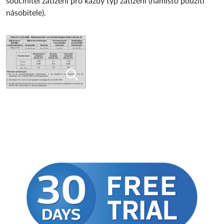
součinitel zatížení pro každý typ zatížení (namísto použití
násobitele).