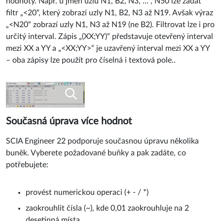
hodnoty. Např. u jmen uzlů N1, B2, N3, ... , N50 lze zadat
filtr „<20“, který zobrazí uzly N1, B2, N3 až N19. Avšak výraz
„<N20“ zobrazí uzly N1, N3 až N19 (ne B2). Filtrovat lze i pro
určitý interval. Zápis „(XX;YY)“ představuje otevřený interval
mezi XX a YY a „<XX;YY>“ je uzavřený interval mezi XX a YY
– oba zápisy lze použít pro číselná i textová pole..
Současná úprava více hodnot
SCIA Engineer 22 podporuje současnou úpravu několika
buněk. Vyberete požadované buňky a pak zadáte, co
potřebujete:
provést numerickou operaci (+ - / *)
zaokrouhlit čísla (~), kde 0,01 zaokrouhluje na 2
desetinná místa