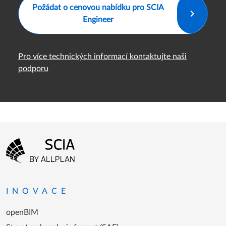
Požádat o cenovou nabídku pro SCIA
Engineer
Pro více technických informací kontaktujte naši
podporu
Menu patičky
Přejít na domovskou stránku
INOVACE
openBIM