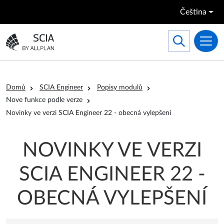
Přejít k hlavnímu obsahu
Čeština
Search
Toggle searc
Přejít na domovskou stránku
Drobečková navigace
Domů
SCIA Engineer
Popisy modulů
Nove funkce podle verze
Novinky ve verzi SCIA Engineer 22 - obecná vylepšení
NOVINKY VE VERZI
SCIA ENGINEER 22 -
OBECNÁ VYLEPŠENÍ