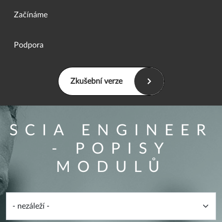
Začínáme
Podpora
Zkušební verze
SCIA ENGINEER
- POPISY
MODULŮ
Overview filter form
Kategorie