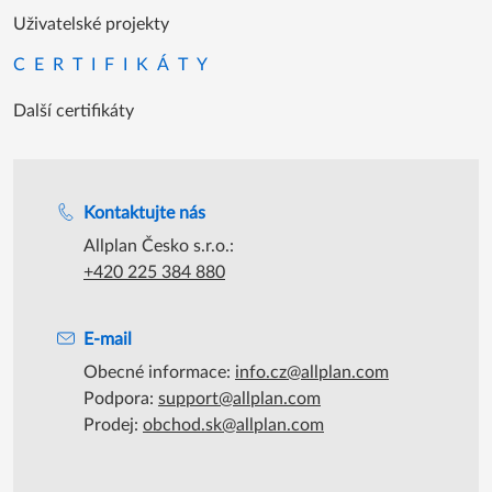
Uživatelské projekty
CERTIFIKÁTY
Další certifikáty
Podpora během úředních hodin
Kontaktujte nás
Allplan Česko s.r.o.:
+420 225 384 880
E-mail
Obecné informace:
info.cz@allplan.com
Podpora:
support@allplan.com
Prodej:
obchod.sk@allplan.com