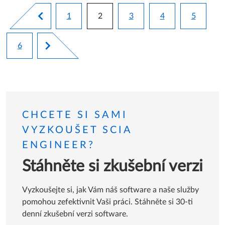
Pagination
1
2
3
4
5
Stránka
Aktuální stránka
Stránka
Stránka
Stránka
6
Stránka
CHCETE SI SAMI
VYZKOUŠET SCIA
ENGINEER?
Stáhněte si zkušební verzi
Vyzkoušejte si, jak Vám náš software a naše služby
pomohou zefektivnit Vaši práci. Stáhněte si 30-ti
denní zkušební verzi software.