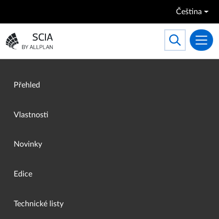
Přejít k hlavnímu obsahu
Čeština
Search
Toggle searc
Přejít na domovskou stránku
Přehled
Vlastnosti
Novinky
Edice
Technické listy