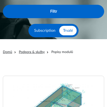
Subscription
Trvalé
Drobečková navigace
Domů
Podpora & služby
Popisy modulů