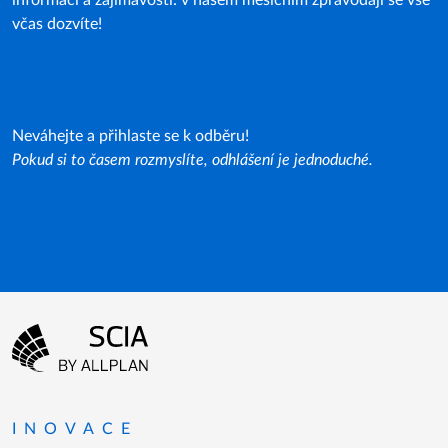
informací a zajímavostí: v našem měsíčním zpravodaji se vše
včas dozvíte!
Neváhejte a přihlaste se k odběru!
Pokud si to časem rozmyslíte, odhlášení je jednoduché.
Menu patičky
Přejít na domovskou stránku
INOVACE