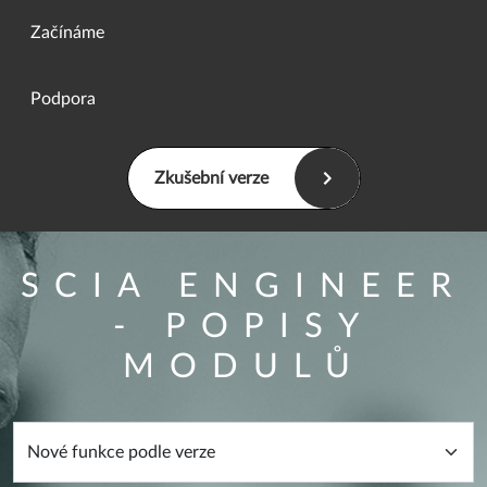
Začínáme
Podpora
Zkušební verze
SCIA ENGINEER
- POPISY
MODULŮ
Overview filter form
Kategorie