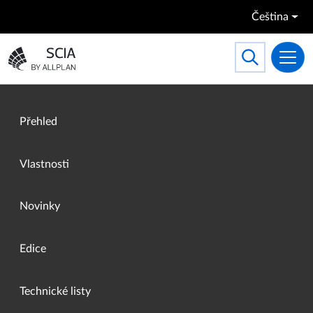
Přejít k hlavnímu obsahu
Čeština
Search
Toggle searc
Přejít na domovskou stránku
Přehled
Vlastnosti
Novinky
Edice
Technické listy