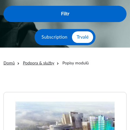
Subscription
Trvalé
Drobečková navigace
Domů
Podpora & služby
Popisy modulů