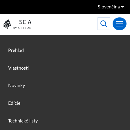
Skočiť na hlavný obsah
Slovenčina
Search
Toggle searc
Prejsť na domovskú stránku
Prehľad
Vlastnosti
Novinky
Edície
Technické listy