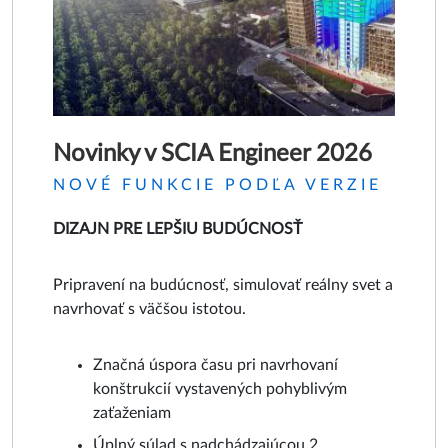
Novinky v SCIA Engineer 2026
NOVÉ FUNKCIE PODĽA VERZIE
DIZAJN PRE LEPŠIU BUDÚCNOSŤ
Pripravení na budúcnosť, simulovať reálny svet a
navrhovať s väčšou istotou.
Značná úspora času pri navrhovaní
konštrukcií vystavených pohyblivým
zaťaženiam
Úplný súlad s nadchádzajúcou 2.