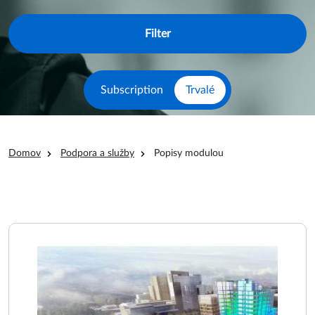
Subscription
Trvalé
Omrvinka
Domov
Podpora a služby
Popisy modulou