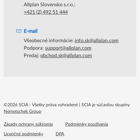
Allplan Slovensko s.r.o.:
+421 (2) 492 51 444
E-mail
Všeobecné informácie:
info.sk@allplan.com
Podpora:
support@allplan.com
Predaj:
obchod.sk@allplan.com
©2026 SCIA - Všetky práva vyhradené
|
SCIA je súčasťou skupiny
Nemetschek Group
Footer menu extra
Zásady ochrany súkromia
Podmienky používania
Licenčné podmienky
DPA