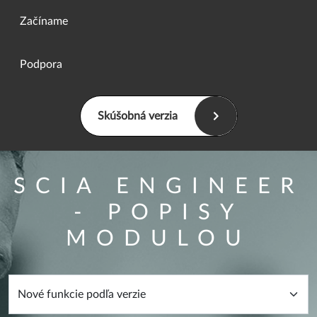
Začíname
Podpora
Skúšobná verzia
SCIA ENGINEER
- POPISY
MODULOU
Overview filter form
Kategória