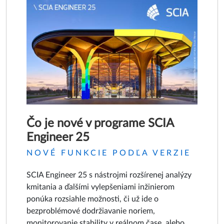
Čo je nové v programe SCIA
Engineer 25
NOVÉ FUNKCIE PODĽA VERZIE
SCIA Engineer 25 s nástrojmi rozšírenej analýzy
kmitania a ďalšími vylepšeniami inžinierom
ponúka rozsiahle možnosti, či už ide o
bezproblémové dodržiavanie noriem,
monitorovanie stability v reálnom čase, alebo