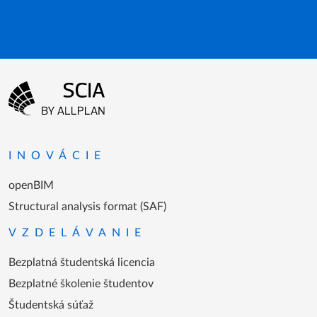
Menu v päte
Prejsť na domovskú stránku
INOVÁCIE
openBIM
Structural analysis format (SAF)
VZDELÁVANIE
Bezplatná študentská licencia
Bezplatné školenie študentov
Študentská súťaž