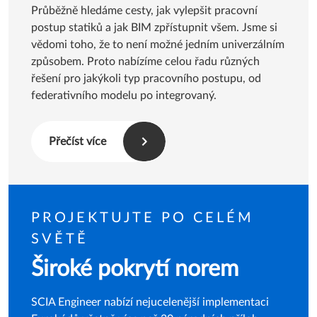
Průběžně hledáme cesty, jak vylepšit pracovní
postup statiků a jak BIM zpřístupnit všem. Jsme si
vědomi toho, že to není možné jedním univerzálním
způsobem. Proto nabízíme celou řadu různých
řešení pro jakýkoli typ pracovního postupu, od
federativního modelu po integrovaný.
Přečíst více
PROJEKTUJTE PO CELÉM
SVĚTĚ
Široké pokrytí norem
SCIA Engineer nabízí nejucelenější implementaci