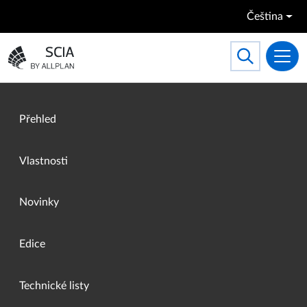
Přejít k hlavnímu obsahu
Čeština
Search
Toggle searc
Přejít na domovskou stránku
Přehled
Vlastnosti
Novinky
Edice
Technické listy