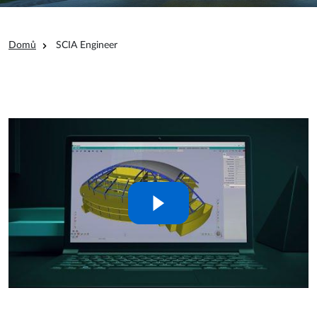
Drobečková navigace
Domů
SCIA Engineer