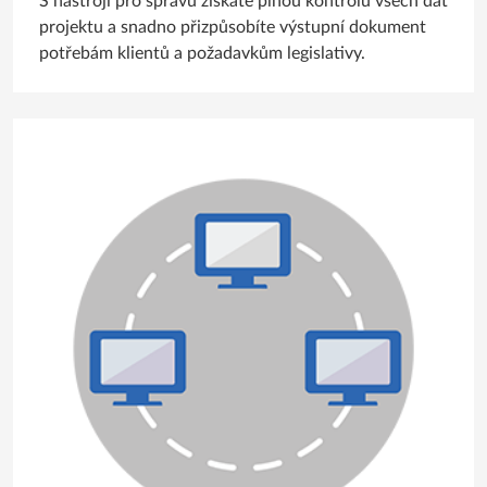
S nástroji pro správu získáte plnou kontrolu všech dat
projektu a snadno přizpůsobíte výstupní dokument
potřebám klientů a požadavkům legislativy.