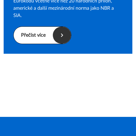
Eurokódů včetně více než 20 národních příloh,
americké a další mezinárodní norma jako NBR a
SIA.
Přečíst více