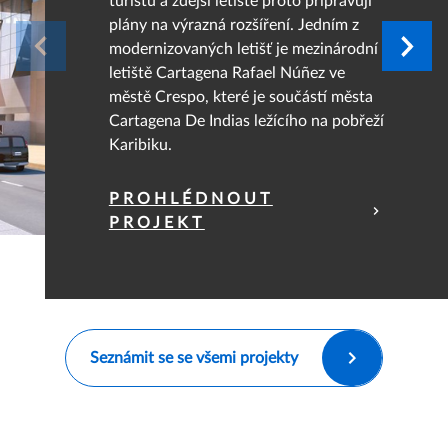
turistů a zdejší letiště proto připravují
plány na výrazná rozšíření. Jedním z
modernizovaných letišť je mezinárodní
letiště Cartagena Rafael Núñez ve
městě Crespo, které je součástí města
Cartagena De Indias ležícího na pobřeží
Karibiku.
PROHLÉDNOUT
PROJEKT
Seznámit se se všemi projekty