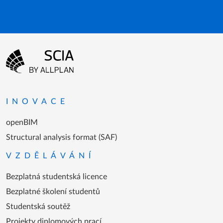
Menu patičky
Přejít na domovskou stránku
INOVACE
openBIM
Structural analysis format (SAF)
VZDĚLÁVÁNÍ
Bezplatná studentská licence
Bezplatné školení studentů
Studentská soutěž
Projekty diplomových prací