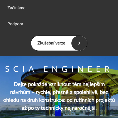
Začínáme
Podpora
Zkušební verze
SCIA ENGINEER
Dejte pokaždé vzniknout těm nejlepším
návrhům – rychle, přesně a spolehlivě, bez
ohledu na druh konstrukce: od rutinních projektů
až po ty technicky nejnáročnější.