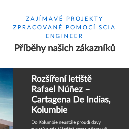
ZAJÍMAVÉ PROJEKTY
ZPRACOVANÉ POMOCÍ SCIA
ENGINEER
Příběhy našich zákazníků
Rozšíření letiště
SCIA ENGINEER
Rafael Núñez –
Cartagena De Indias,
Kolumbie
Do Kolumbie neustále proudí davy