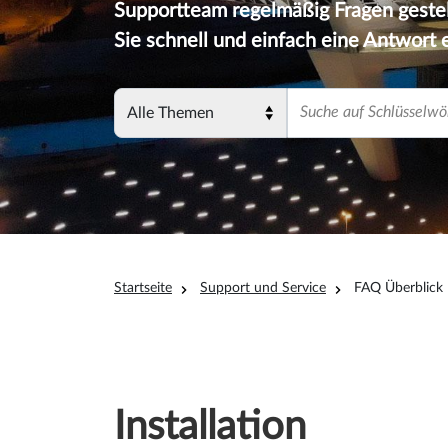
Supportteam regelmäßig Fragen geste
Sie schnell und einfach eine Antwort 
Site search form
Topic
Search
Pfadnavigation
Startseite
Support und Service
FAQ Überblick
Installation